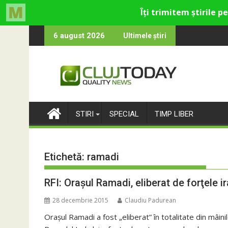
Skip
 cultural și de divertisment din Cluj-Napoca
a devine o întrebare
SportinCluj: Cin
6 august 2026
Ultimele știri
to
content
STIRI
SPECIAL
TIMP LIBER
Etichetă:
ramadi
RFI: Oraşul Ramadi, eliberat de forţele i
28 decembrie 2015
Claudiu Padurean
Oraşul Ramadi a fost „eliberat” în totalitate din mâinil