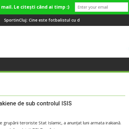
e este fotbalistul cu două diplome care a învățat româna la 2 ani
Compania de Apă Someș, c
rakiene de sub controlul ISIS
e grupării teroriste Stat Islamic, a anunţat luni armata irakiană.