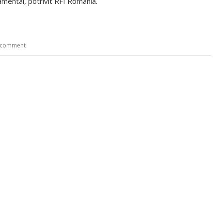
amental, potrivit RFI România.
 comment