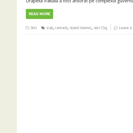
Drapelul Irakului a fost arborat pe complexul guvern
READ MORE
,
,
,
Stiri
irak
ramadi
statul islamic
stiri Cluj
Leave a