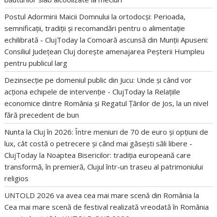
Postul Adormirii Maicii Domnului la ortodocși: Perioada,
semnificații, tradiții și recomandări pentru o alimentație
echilibrată - ClujToday
la
Comoară ascunsă din Munții Apuseni:
Consiliul Județean Cluj dorește amenajarea Peșterii Humpleu
pentru publicul larg
Dezinsecție pe domeniul public din Jucu: Unde și când vor
acționa echipele de intervenție - ClujToday
la
Relațiile
economice dintre România și Regatul Țărilor de Jos, la un nivel
fără precedent de bun
Nunta la Cluj în 2026: Între meniuri de 70 de euro și opțiuni de
lux, cât costă o petrecere și când mai găsești săli libere -
ClujToday
la
Noaptea Bisericilor: tradiția europeană care
transformă, în premieră, Clujul într-un traseu al patrimoniului
religios
UNTOLD 2026 va avea cea mai mare scenă din România
la
Cea mai mare scenă de festival realizată vreodată în România