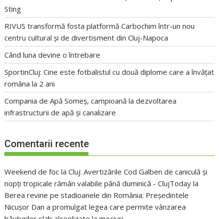
Sting
RIVUS transformă fosta platformă Carbochim într-un nou
centru cultural și de divertisment din Cluj-Napoca
Când luna devine o întrebare
SportinCluj: Cine este fotbalistul cu două diplome care a învățat
româna la 2 ani
Compania de Apă Someș, campioană la dezvoltarea
infrastructurii de apă și canalizare
Comentarii recente
Weekend de foc la Cluj: Avertizările Cod Galben de caniculă și
nopți tropicale rămân valabile până duminică - ClujToday
la
Berea revine pe stadioanele din România: Președintele
Nicușor Dan a promulgat legea care permite vânzarea
băuturilor slab alcoolizate la meciuri