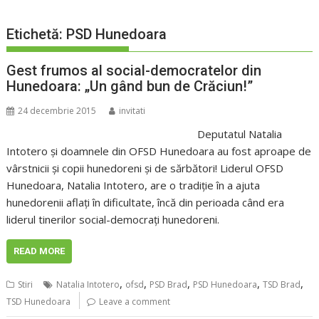
Etichetă:
PSD Hunedoara
Gest frumos al social-democratelor din
Hunedoara: „Un gând bun de Crăciun!”
24 decembrie 2015
invitati
Deputatul Natalia
Intotero și doamnele din OFSD Hunedoara au fost aproape de
vârstnicii şi copii hunedoreni și de sărbători! Liderul OFSD
Hunedoara, Natalia Intotero, are o tradiție în a ajuta
hunedorenii aflați în dificultate, încă din perioada când era
liderul tinerilor social-democrați hunedoreni.
READ MORE
,
,
,
,
,
Stiri
Natalia Intotero
ofsd
PSD Brad
PSD Hunedoara
TSD Brad
TSD Hunedoara
Leave a comment