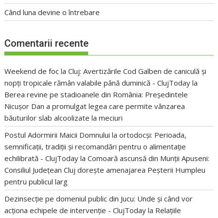
Când luna devine o întrebare
Comentarii recente
Weekend de foc la Cluj: Avertizările Cod Galben de caniculă și
nopți tropicale rămân valabile până duminică - ClujToday
la
Berea revine pe stadioanele din România: Președintele
Nicușor Dan a promulgat legea care permite vânzarea
băuturilor slab alcoolizate la meciuri
Postul Adormirii Maicii Domnului la ortodocși: Perioada,
semnificații, tradiții și recomandări pentru o alimentație
echilibrată - ClujToday
la
Comoară ascunsă din Munții Apuseni:
Consiliul Județean Cluj dorește amenajarea Peșterii Humpleu
pentru publicul larg
Dezinsecție pe domeniul public din Jucu: Unde și când vor
acționa echipele de intervenție - ClujToday
la
Relațiile