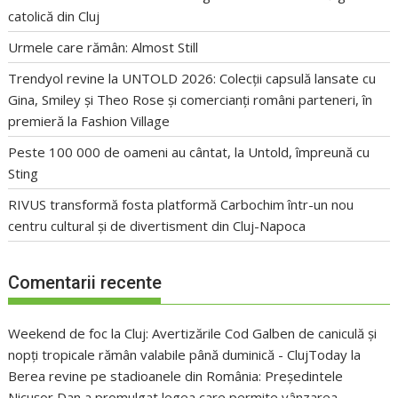
catolică din Cluj
Urmele care rămân: Almost Still
Trendyol revine la UNTOLD 2026: Colecții capsulă lansate cu
Gina, Smiley și Theo Rose și comercianți români parteneri, în
premieră la Fashion Village
Peste 100 000 de oameni au cântat, la Untold, împreună cu
Sting
RIVUS transformă fosta platformă Carbochim într-un nou
centru cultural și de divertisment din Cluj-Napoca
Comentarii recente
Weekend de foc la Cluj: Avertizările Cod Galben de caniculă și
nopți tropicale rămân valabile până duminică - ClujToday
la
Berea revine pe stadioanele din România: Președintele
Nicușor Dan a promulgat legea care permite vânzarea