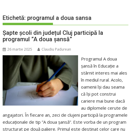
Etichetă:
programul a doua sansa
Șapte școli din județul Cluj participă la
programul ”A doua șansă”
26 martie 2025
Claudiu Padurean
Programul A doua
șansă în Educație a
stârnit interes mai ales
în mediul rural. Acolo,
oamenii își dau seama
că își pot construi
cariere mai bune dacă
au diplomele cerute de
angajatori. În fiecare an, zeci de clujeni participă la programele
educaționale de tip ”A doua șansă”. Este vorba de un program
structurat pe două paliere. Primul este destinat celor care nu