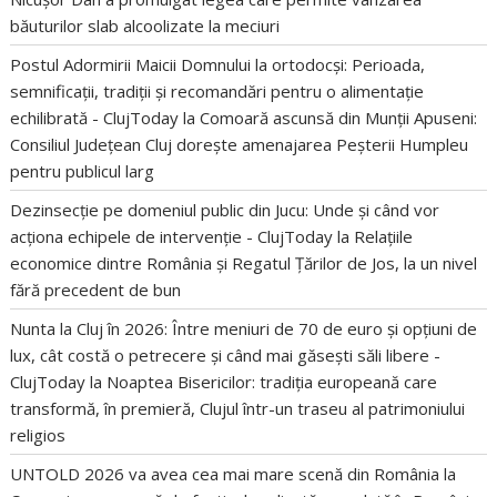
băuturilor slab alcoolizate la meciuri
Postul Adormirii Maicii Domnului la ortodocși: Perioada,
semnificații, tradiții și recomandări pentru o alimentație
echilibrată - ClujToday
la
Comoară ascunsă din Munții Apuseni:
Consiliul Județean Cluj dorește amenajarea Peșterii Humpleu
pentru publicul larg
Dezinsecție pe domeniul public din Jucu: Unde și când vor
acționa echipele de intervenție - ClujToday
la
Relațiile
economice dintre România și Regatul Țărilor de Jos, la un nivel
fără precedent de bun
Nunta la Cluj în 2026: Între meniuri de 70 de euro și opțiuni de
lux, cât costă o petrecere și când mai găsești săli libere -
ClujToday
la
Noaptea Bisericilor: tradiția europeană care
transformă, în premieră, Clujul într-un traseu al patrimoniului
religios
UNTOLD 2026 va avea cea mai mare scenă din România
la