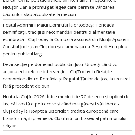
Nicușor Dan a promulgat legea care permite vânzarea
băuturilor slab alcoolizate la meciuri
Postul Adormirii Maicii Domnului la ortodocși: Perioada,
semnificații, tradiții și recomandări pentru o alimentație
echilibrată - ClujToday
la
Comoară ascunsă din Munții Apuseni:
Consiliul Județean Cluj dorește amenajarea Peșterii Humpleu
pentru publicul larg
Dezinsecție pe domeniul public din Jucu: Unde și când vor
acționa echipele de intervenție - ClujToday
la
Relațiile
economice dintre România și Regatul Țărilor de Jos, la un nivel
fără precedent de bun
Nunta la Cluj în 2026: Între meniuri de 70 de euro și opțiuni de
lux, cât costă o petrecere și când mai găsești săli libere -
ClujToday
la
Noaptea Bisericilor: tradiția europeană care
transformă, în premieră, Clujul într-un traseu al patrimoniului
religios