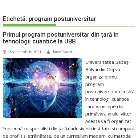
Etichetă:
program postuniversitar
Primul program postuniversitar din ţară în
tehnologii cuantice la UBB
15 decembrie 2021
daniel.sarbu
Universitatea Babeș-
Bolyai din Cluj va
organiza primul
program
postuniversitar din ţară
în tehnologii cuantice
care va începe din
primăvara anului viitor.
Acesta va fi organizat
împreună cu specialişti din ţară (inclusiv din institute şi companii
de profil) şi străinătate, pe un curriculum modern, cu metode