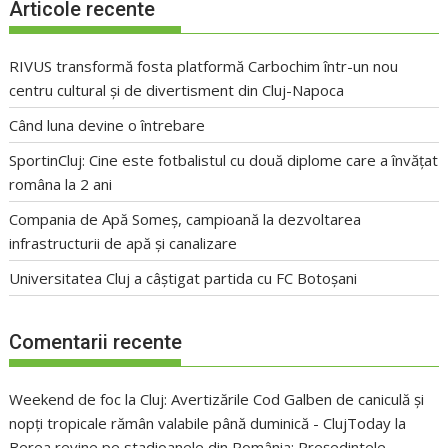
Articole recente
RIVUS transformă fosta platformă Carbochim într-un nou
centru cultural și de divertisment din Cluj-Napoca
Când luna devine o întrebare
SportinCluj: Cine este fotbalistul cu două diplome care a învățat
româna la 2 ani
Compania de Apă Someș, campioană la dezvoltarea
infrastructurii de apă și canalizare
Universitatea Cluj a câștigat partida cu FC Botoșani
Comentarii recente
Weekend de foc la Cluj: Avertizările Cod Galben de caniculă și
nopți tropicale rămân valabile până duminică - ClujToday
la
Berea revine pe stadioanele din România: Președintele