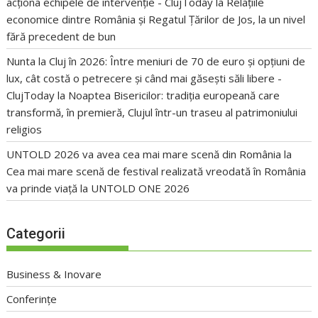
acționa echipele de intervenție - ClujToday
la
Relațiile
economice dintre România și Regatul Țărilor de Jos, la un nivel
fără precedent de bun
Nunta la Cluj în 2026: Între meniuri de 70 de euro și opțiuni de
lux, cât costă o petrecere și când mai găsești săli libere -
ClujToday
la
Noaptea Bisericilor: tradiția europeană care
transformă, în premieră, Clujul într-un traseu al patrimoniului
religios
UNTOLD 2026 va avea cea mai mare scenă din România
la
Cea mai mare scenă de festival realizată vreodată în România
va prinde viață la UNTOLD ONE 2026
Categorii
Business & Inovare
Conferințe