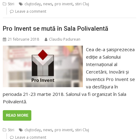
,
,
,
Stiri
clujtoday
news
pro invent
stiri Cluj
Leave a comment
Pro Invent se mută în Sala Polivalentă
21 februarie 2018
Claudiu Padurean
Cea de-a şaisprezecea
ediţie a Salonului
Internaţional al
Cercetării, Inovării şi
Inventicii Pro Invent se
va desfăşura în
perioada 21-23 martie 2018. Salonul va fi organizat în Sala
Polivalentă.
READ MORE
,
,
,
Stiri
clujtoday
news
pro invent
stiri Cluj
Leave a comment