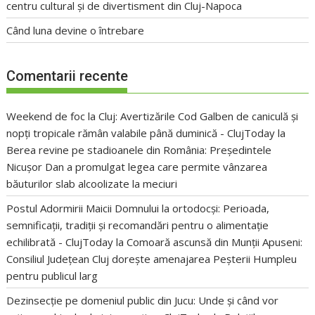
centru cultural și de divertisment din Cluj-Napoca
Când luna devine o întrebare
Comentarii recente
Weekend de foc la Cluj: Avertizările Cod Galben de caniculă și
nopți tropicale rămân valabile până duminică - ClujToday
la
Berea revine pe stadioanele din România: Președintele
Nicușor Dan a promulgat legea care permite vânzarea
băuturilor slab alcoolizate la meciuri
Postul Adormirii Maicii Domnului la ortodocși: Perioada,
semnificații, tradiții și recomandări pentru o alimentație
echilibrată - ClujToday
la
Comoară ascunsă din Munții Apuseni:
Consiliul Județean Cluj dorește amenajarea Peșterii Humpleu
pentru publicul larg
Dezinsecție pe domeniul public din Jucu: Unde și când vor