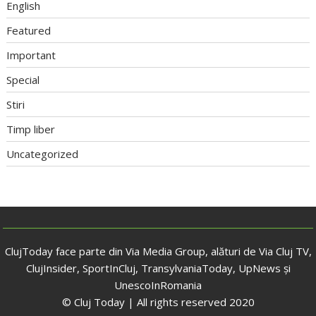
English
Featured
Important
Special
Stiri
Timp liber
Uncategorized
ClujToday face parte din Via Media Group, alături de Via Cluj TV,
ClujInsider, SportInCluj, TransylvaniaToday, UpNews și
UnescoInRomania
© Cluj Today | All rights reserved 2020