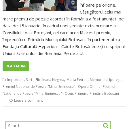
înfioare pe oricine.
Câştigătorul celui mai
mare premiu de poezie acordat în România a fost anunţat pe
data de 15 ianuarie, în cadrul unei şedinţe extraordinare a
Consiliului Local Botoşani, cel care acordă acest premiu,
împreună cu Primăria Municipiului Botoşani, în parteneriat cu
Fundaţia Culturală Hyperion – Caiete Botoşănene și cu sprijinul
Uniunii Scriitorilor din România. Pe de altă…
READ MORE
,
,
,
,
Important
Stiri
Ileana Negrea
Marta Petreu
Memorialul Ipoteşti
,
Premiul Naţional de Poezie "Mihai Eminescu" - Opera Omnia
Premiul
,
Naţional de Poezie "Mihai Eminescu" - Opus Primum
Primăria Botoșani
Leave a comment