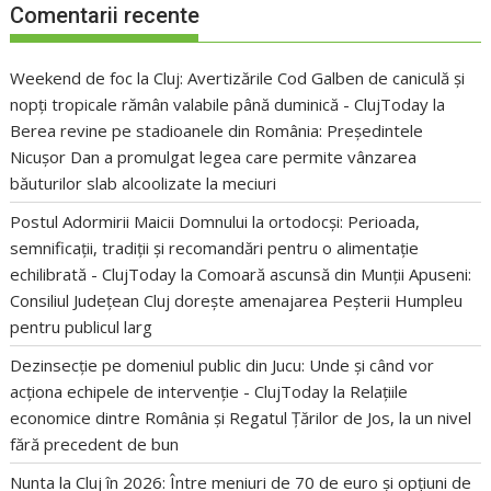
Comentarii recente
Weekend de foc la Cluj: Avertizările Cod Galben de caniculă și
nopți tropicale rămân valabile până duminică - ClujToday
la
Berea revine pe stadioanele din România: Președintele
Nicușor Dan a promulgat legea care permite vânzarea
băuturilor slab alcoolizate la meciuri
Postul Adormirii Maicii Domnului la ortodocși: Perioada,
semnificații, tradiții și recomandări pentru o alimentație
echilibrată - ClujToday
la
Comoară ascunsă din Munții Apuseni:
Consiliul Județean Cluj dorește amenajarea Peșterii Humpleu
pentru publicul larg
Dezinsecție pe domeniul public din Jucu: Unde și când vor
acționa echipele de intervenție - ClujToday
la
Relațiile
economice dintre România și Regatul Țărilor de Jos, la un nivel
fără precedent de bun
Nunta la Cluj în 2026: Între meniuri de 70 de euro și opțiuni de