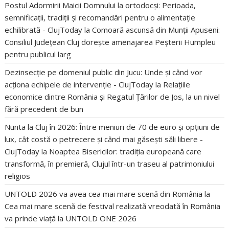
Postul Adormirii Maicii Domnului la ortodocși: Perioada,
semnificații, tradiții și recomandări pentru o alimentație
echilibrată - ClujToday
la
Comoară ascunsă din Munții Apuseni:
Consiliul Județean Cluj dorește amenajarea Peșterii Humpleu
pentru publicul larg
Dezinsecție pe domeniul public din Jucu: Unde și când vor
acționa echipele de intervenție - ClujToday
la
Relațiile
economice dintre România și Regatul Țărilor de Jos, la un nivel
fără precedent de bun
Nunta la Cluj în 2026: Între meniuri de 70 de euro și opțiuni de
lux, cât costă o petrecere și când mai găsești săli libere -
ClujToday
la
Noaptea Bisericilor: tradiția europeană care
transformă, în premieră, Clujul într-un traseu al patrimoniului
religios
UNTOLD 2026 va avea cea mai mare scenă din România
la
Cea mai mare scenă de festival realizată vreodată în România
va prinde viață la UNTOLD ONE 2026