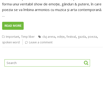
forma unui veritabil show de emoție, gânduri & putere, în care
poezia se va îmbina armonios cu muzica și arta contemporană.
…
READ MORE
,
,
,
,
,
,
Important
Timp liber
cluj arena
ediţie
festival
gazda
poezia
spoken word
Leave a comment