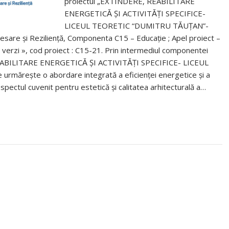
proiectul „EXTINDERE, REABILITARE
ENERGETICǍ ȘI ACTIVITǍȚI SPECIFICE-
LICEUL TEORETIC “DUMITRU TǍUȚAN”-
esare şi Rezilienţă, Componenta C15 – Educație ; Apel proiect –
i verzi », cod proiect : C15-21. Prin intermediul componentei
, REABILITARE ENERGETICǍ ȘI ACTIVITǍȚI SPECIFICE- LICEUL
rește o abordare integrată a eficienței energetice și a
 respectul cuvenit pentru estetică şi calitatea arhitecturală a…