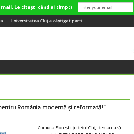
e apă și canalizare
a Cluj a câștigat partida cu FC Botoșani
Aeroportul Internațio
entru România modernă și reformată!”
Comuna Floreşti, judeţul Cluj, demarează