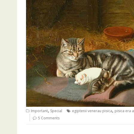
,
,
Important
Special
egiptenii venerau pisica
pisica era 
5 Comments