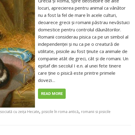
Grecia și Roma, spre deosebire de alte
locuri, aprecierea pentru animal ca vânător
nu a fost la fel de mare în acele culturi,
deoarece grecii și romanii păstrau nevăstuici
domestice pentru controlul dăunătorilor.
Romanii considerau pisica ca pe un simbol al
independenței și nu ca pe o creatură de
utilitate, pisicile au fost ținute ca animale de
companie atât de greci, cât și de romani. Un
epitaf din secolul I e.n. al unei fete tinere
care ține o pisică este printre primele
dovezi…
READ MORE
,
,
asociată cu zeița Hecate
pisicile în roma antică
romanii si pisicile