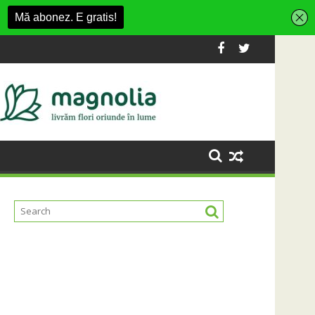
 Fashion Village
a platformă Carbochim într-un nou centru cultural și de diver
Când luna devine o întrebare