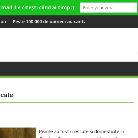
ley și Theo Rose și comercianți români parteneri, în premieră la
 de oameni au cântat, la Untold, împreună cu Sting
RIVUS transformă fost
ecate
Pisicile au fost crescute și domesticite în