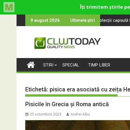
Skip
yol revine la UNTOLD 2026: Colecții capsulă lansate cu Gina, Smi
Peste 100 000
9 august 2026
Ultimele știri
to
content
STIRI
SPECIAL
TIMP LIBER
Etichetă:
pisica era asociată cu zeița H
Pisicile în Grecia și Roma antică
25 octombrie 2023
Andrei Albu