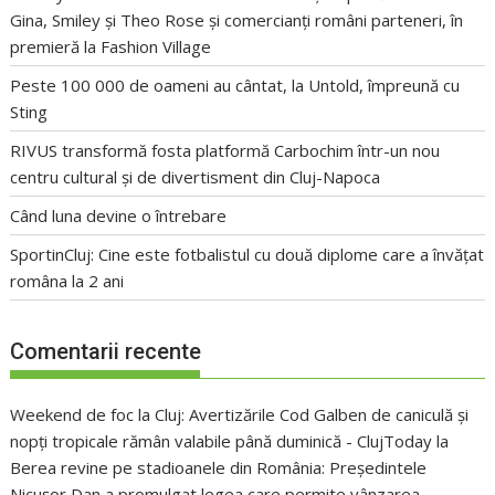
Gina, Smiley și Theo Rose și comercianți români parteneri, în
premieră la Fashion Village
Peste 100 000 de oameni au cântat, la Untold, împreună cu
Sting
RIVUS transformă fosta platformă Carbochim într-un nou
centru cultural și de divertisment din Cluj-Napoca
Când luna devine o întrebare
SportinCluj: Cine este fotbalistul cu două diplome care a învățat
româna la 2 ani
Comentarii recente
Weekend de foc la Cluj: Avertizările Cod Galben de caniculă și
nopți tropicale rămân valabile până duminică - ClujToday
la
Berea revine pe stadioanele din România: Președintele
Nicușor Dan a promulgat legea care permite vânzarea