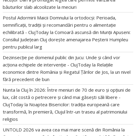
băuturilor slab alcoolizate la meciuri
Postul Adormirii Maicii Domnului la ortodocși: Perioada,
semnificații, tradiții și recomandări pentru o alimentație
echilibrată - ClujToday
la
Comoară ascunsă din Munții Apuseni:
Consiliul Județean Cluj dorește amenajarea Peșterii Humpleu
pentru publicul larg
Dezinsecție pe domeniul public din Jucu: Unde și când vor
acționa echipele de intervenție - ClujToday
la
Relațiile
economice dintre România și Regatul Țărilor de Jos, la un nivel
fără precedent de bun
Nunta la Cluj în 2026: Între meniuri de 70 de euro și opțiuni de
lux, cât costă o petrecere și când mai găsești săli libere -
ClujToday
la
Noaptea Bisericilor: tradiția europeană care
transformă, în premieră, Clujul într-un traseu al patrimoniului
religios
UNTOLD 2026 va avea cea mai mare scenă din România
la