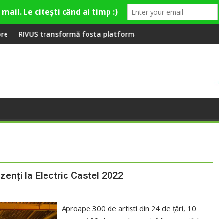
mieră la Fashion Village
rmă fosta platformă Carbochim într-un nou centru cultural și 
Când luna devine o în
ezenți la Electric Castel 2022
Aproape 300 de artiști din 24 de țări, 10