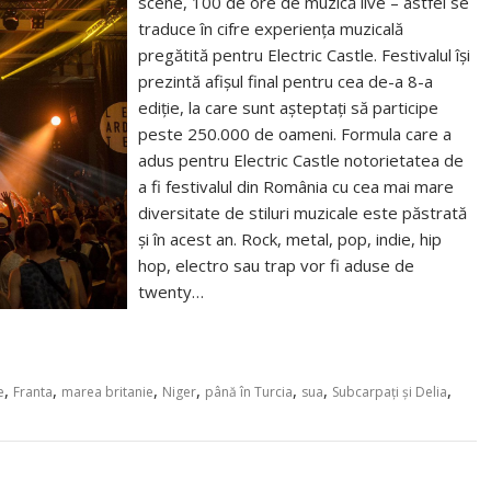
scene, 100 de ore de muzică live – astfel se
traduce în cifre experiența muzicală
pregătită pentru Electric Castle. Festivalul își
prezintă afișul final pentru cea de-a 8-a
ediție, la care sunt așteptați să participe
peste 250.000 de oameni. Formula care a
adus pentru Electric Castle notorietatea de
a fi festivalul din România cu cea mai mare
diversitate de stiluri muzicale este păstrată
și în acest an. Rock, metal, pop, indie, hip
hop, electro sau trap vor fi aduse de
twenty…
,
,
,
,
,
,
,
e
Franta
marea britanie
Niger
până în Turcia
sua
Subcarpați și Delia