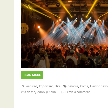
READ MORE
,
,
,
,
Featured
Important
Stiri
belarus
Coma
Electric Castl
,
Viţa de Vie
Zdob și Zdub
Leave a comment