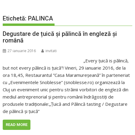
Etichetă:
PALINCA
Degustare de țuică și pălincă în engleză și
română
27 ianuarie 2016
invitati
„Every țuică is pălincă,
but not every pălincă is țuică”! Vineri, 29 ianuarie 2016, de la
ora 18,45, Restaurantul ”Casa Maramureșeană” în parteneriat
cu „Evenimentele Snoblesse” (snoblesse.ro) organizează la
Cluj un eveniment unic pentru străinii vorbitori de engleză din
mediul antreprenorial și pentru românii îndrăgostiți de
produsele tradiționale:„Țuică and Pălincă tasting / Degustare
de pălincă și țuică”
READ MORE