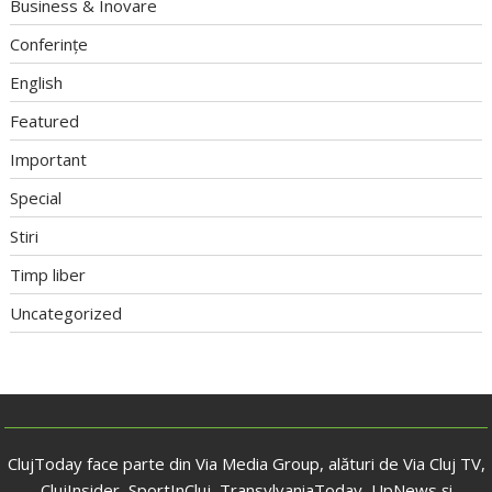
Business & Inovare
Conferințe
English
Featured
Important
Special
Stiri
Timp liber
Uncategorized
ClujToday face parte din Via Media Group, alături de Via Cluj TV,
ClujInsider, SportInCluj, TransylvaniaToday, UpNews și