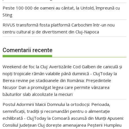
Peste 100 000 de oameni au cântat, la Untold, împreună cu
Sting
RIVUS transformă fosta platformă Carbochim într-un nou
centru cultural și de divertisment din Cluj-Napoca
Comentarii recente
Weekend de foc la Cluj: Avertizările Cod Galben de caniculă și
nopți tropicale rămân valabile până duminică - ClujToday
la
Berea revine pe stadioanele din România: Președintele
Nicușor Dan a promulgat legea care permite vânzarea
băuturilor slab alcoolizate la meciuri
Postul Adormirii Maicii Domnului la ortodocși: Perioada,
semnificații, tradiții și recomandări pentru o alimentație
echilibrată - ClujToday
la
Comoară ascunsă din Munții Apuseni:
Consiliul Județean Cluj dorește amenajarea Peșterii Humpleu