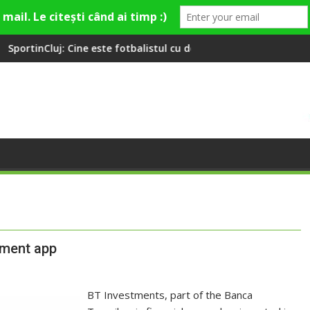
e este fotbalistul cu două diplome care a învățat româna la 2 ani
Compania de Apă Someș, c
yment app
BT Investments, part of the Banca