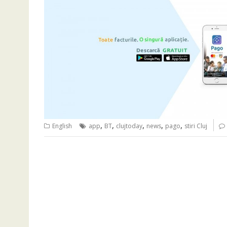
,
,
,
,
,
English
app
BT
clujtoday
news
pago
stiri Cluj