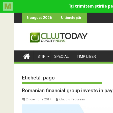
Skip
 cultural și de divertisment din Cluj-Napoca
a devine o întrebare
SportinCluj: Cin
6 august 2026
Ultimele știri
to
content
STIRI
SPECIAL
TIMP LIBER
Etichetă:
pago
Romanian financial group invests in pa
2 noiembrie 2017
Claudiu Padurean