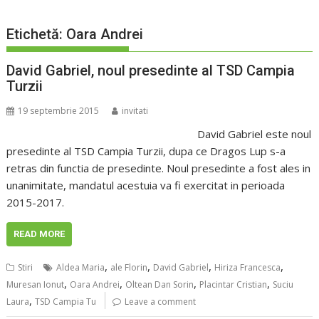
Etichetă:
Oara Andrei
David Gabriel, noul presedinte al TSD Campia
Turzii
19 septembrie 2015
invitati
David Gabriel este noul
presedinte al TSD Campia Turzii, dupa ce Dragos Lup s-a
retras din functia de presedinte. Noul presedinte a fost ales in
unanimitate, mandatul acestuia va fi exercitat in perioada
2015-2017.
READ MORE
,
,
,
,
Stiri
Aldea Maria
ale Florin
David Gabriel
Hiriza Francesca
,
,
,
,
Muresan Ionut
Oara Andrei
Oltean Dan Sorin
Placintar Cristian
Suciu
,
Laura
TSD Campia Tu
Leave a comment