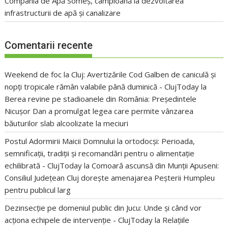
Compania de Apă Someș, campioană la dezvoltarea
infrastructurii de apă și canalizare
Comentarii recente
Weekend de foc la Cluj: Avertizările Cod Galben de caniculă și
nopți tropicale rămân valabile până duminică - ClujToday
la
Berea revine pe stadioanele din România: Președintele
Nicușor Dan a promulgat legea care permite vânzarea
băuturilor slab alcoolizate la meciuri
Postul Adormirii Maicii Domnului la ortodocși: Perioada,
semnificații, tradiții și recomandări pentru o alimentație
echilibrată - ClujToday
la
Comoară ascunsă din Munții Apuseni:
Consiliul Județean Cluj dorește amenajarea Peșterii Humpleu
pentru publicul larg
Dezinsecție pe domeniul public din Jucu: Unde și când vor
acționa echipele de intervenție - ClujToday
la
Relațiile