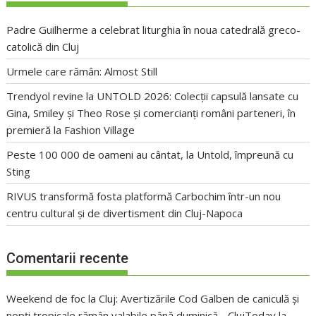
Padre Guilherme a celebrat liturghia în noua catedrală greco-
catolică din Cluj
Urmele care rămân: Almost Still
Trendyol revine la UNTOLD 2026: Colecții capsulă lansate cu
Gina, Smiley și Theo Rose și comercianți români parteneri, în
premieră la Fashion Village
Peste 100 000 de oameni au cântat, la Untold, împreună cu
Sting
RIVUS transformă fosta platformă Carbochim într-un nou
centru cultural și de divertisment din Cluj-Napoca
Comentarii recente
Weekend de foc la Cluj: Avertizările Cod Galben de caniculă și
nopți tropicale rămân valabile până duminică - ClujToday
la