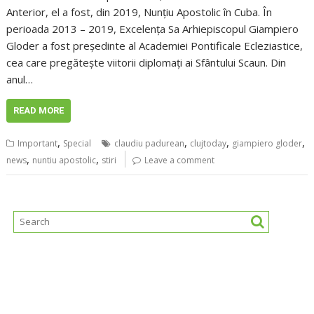
Anterior, el a fost, din 2019, Nunțiu Apostolic în Cuba. În
perioada 2013 – 2019, Excelența Sa Arhiepiscopul Giampiero
Gloder a fost președinte al Academiei Pontificale Ecleziastice,
cea care pregătește viitorii diplomați ai Sfântului Scaun. Din
anul…
READ MORE
,
,
,
,
Important
Special
claudiu padurean
clujtoday
giampiero gloder
,
,
news
nuntiu apostolic
stiri
Leave a comment