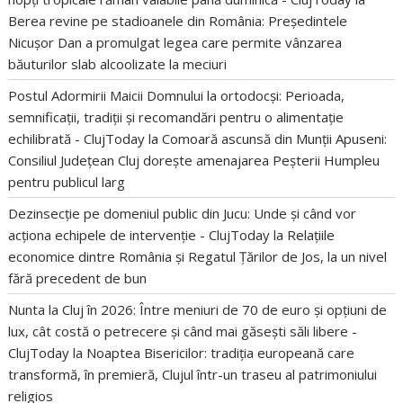
Berea revine pe stadioanele din România: Președintele
Nicușor Dan a promulgat legea care permite vânzarea
băuturilor slab alcoolizate la meciuri
Postul Adormirii Maicii Domnului la ortodocși: Perioada,
semnificații, tradiții și recomandări pentru o alimentație
echilibrată - ClujToday
la
Comoară ascunsă din Munții Apuseni:
Consiliul Județean Cluj dorește amenajarea Peșterii Humpleu
pentru publicul larg
Dezinsecție pe domeniul public din Jucu: Unde și când vor
acționa echipele de intervenție - ClujToday
la
Relațiile
economice dintre România și Regatul Țărilor de Jos, la un nivel
fără precedent de bun
Nunta la Cluj în 2026: Între meniuri de 70 de euro și opțiuni de
lux, cât costă o petrecere și când mai găsești săli libere -
ClujToday
la
Noaptea Bisericilor: tradiția europeană care
transformă, în premieră, Clujul într-un traseu al patrimoniului
religios