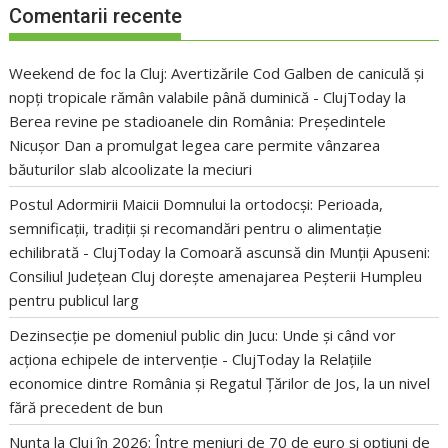
Comentarii recente
Weekend de foc la Cluj: Avertizările Cod Galben de caniculă și
nopți tropicale rămân valabile până duminică - ClujToday
la
Berea revine pe stadioanele din România: Președintele
Nicușor Dan a promulgat legea care permite vânzarea
băuturilor slab alcoolizate la meciuri
Postul Adormirii Maicii Domnului la ortodocși: Perioada,
semnificații, tradiții și recomandări pentru o alimentație
echilibrată - ClujToday
la
Comoară ascunsă din Munții Apuseni:
Consiliul Județean Cluj dorește amenajarea Peșterii Humpleu
pentru publicul larg
Dezinsecție pe domeniul public din Jucu: Unde și când vor
acționa echipele de intervenție - ClujToday
la
Relațiile
economice dintre România și Regatul Țărilor de Jos, la un nivel
fără precedent de bun
Nunta la Cluj în 2026: Între meniuri de 70 de euro și opțiuni de