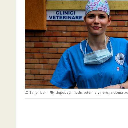
,
,
,
Timp liber
clujtoday
medic veterinar
news
sidonia b