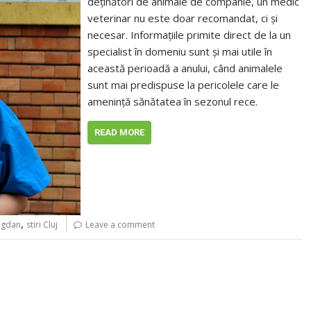
deţinători de animale de companie, un medic
veterinar nu este doar recomandat, ci şi
necesar. Informaţiile primite direct de la un
specialist în domeniu sunt şi mai utile în
această perioadă a anului, când animalele
sunt mai predispuse la pericolele care le
ameninţă sănătatea în sezonul rece.
READ MORE
,
ogdan
stiri Cluj
Leave a comment