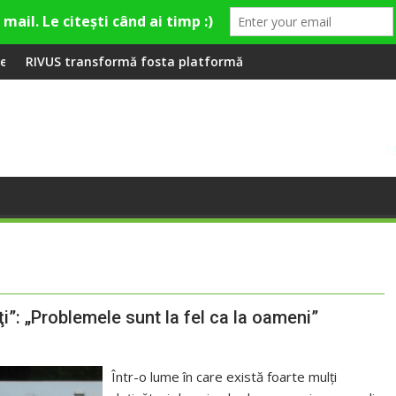
eră la Fashion Village
mă fosta platformă Carbochim într-un nou centru cultural și de
Când luna devine o într
i”: „Problemele sunt la fel ca la oameni”
Într-o lume în care există foarte mulţi