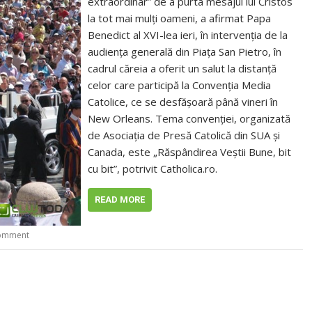
extraordinar” de a purta mesajul lui Cristos
la tot mai mulţi oameni, a afirmat Papa
Benedict al XVI-lea ieri, în intervenţia de la
audienţa generală din Piaţa San Pietro, în
cadrul căreia a oferit un salut la distanţă
celor care participă la Convenţia Media
Catolice, ce se desfăşoară până vineri în
New Orleans. Tema convenţiei, organizată
de Asociaţia de Presă Catolică din SUA şi
Canada, este „Răspândirea Veştii Bune, bit
cu bit”, potrivit Catholica.ro.
READ MORE
comment