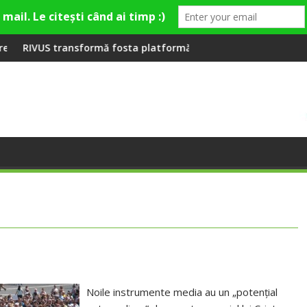
mieră la Fashion Village
rmă fosta platformă Carbochim într-un nou centru cultural și d
Când luna devine o înt
Noile instrumente media au un „potenţial