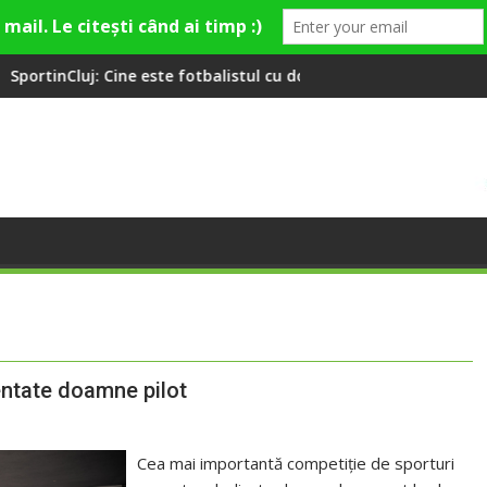
este fotbalistul cu două diplome care a învățat româna la 2 ani
Compania de Apă Someș, ca
entate doamne pilot
Cea mai importantă competiție de sporturi