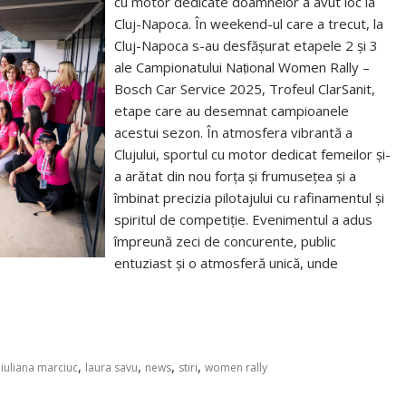
cu motor dedicate doamnelor a avut loc la
Cluj-Napoca. În weekend-ul care a trecut, la
Cluj-Napoca s-au desfăşurat etapele 2 şi 3
ale Campionatului Naṭional Women Rally –
Bosch Car Service 2025, Trofeul ClarSanit,
etape care au desemnat campioanele
acestui sezon. În atmosfera vibrantă a
Clujului, sportul cu motor dedicat femeilor și-
a arătat din nou forța și frumusețea și a
îmbinat precizia pilotajului cu rafinamentul și
spiritul de competiție. Evenimentul a adus
împreună zeci de concurente, public
entuziast și o atmosferă unică, unde
,
,
,
,
,
iuliana marciuc
laura savu
news
stiri
women rally