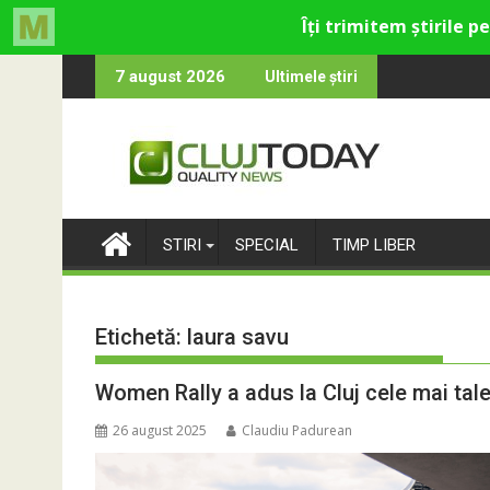
Skip
cultural și de divertisment din Cluj-Napoca
 devine o întrebare
SportinCluj: Cine 
7 august 2026
Ultimele știri
to
content
STIRI
SPECIAL
TIMP LIBER
Etichetă:
laura savu
Women Rally a adus la Cluj cele mai tal
26 august 2025
Claudiu Padurean