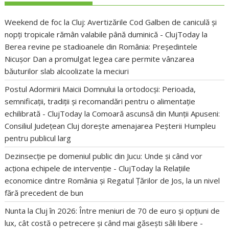
Weekend de foc la Cluj: Avertizările Cod Galben de caniculă și
nopți tropicale rămân valabile până duminică - ClujToday
la
Berea revine pe stadioanele din România: Președintele
Nicușor Dan a promulgat legea care permite vânzarea
băuturilor slab alcoolizate la meciuri
Postul Adormirii Maicii Domnului la ortodocși: Perioada,
semnificații, tradiții și recomandări pentru o alimentație
echilibrată - ClujToday
la
Comoară ascunsă din Munții Apuseni:
Consiliul Județean Cluj dorește amenajarea Peșterii Humpleu
pentru publicul larg
Dezinsecție pe domeniul public din Jucu: Unde și când vor
acționa echipele de intervenție - ClujToday
la
Relațiile
economice dintre România și Regatul Țărilor de Jos, la un nivel
fără precedent de bun
Nunta la Cluj în 2026: Între meniuri de 70 de euro și opțiuni de
lux, cât costă o petrecere și când mai găsești săli libere -