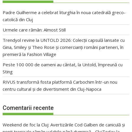
Padre Guilherme a celebrat liturghia în noua catedrală greco-
catolică din Cluj
Urmele care rămân: Almost Still
Trendyol revine la UNTOLD 2026: Colecții capsulă lansate cu
Gina, Smiley și Theo Rose și comercianți români parteneri, în
premieră la Fashion Village
Peste 100 000 de oameni au cântat, la Untold, împreună cu
Sting
RIVUS transformă fosta platformă Carbochim într-un nou
centru cultural și de divertisment din Cluj-Napoca
Comentarii recente
Weekend de foc la Cluj: Avertizările Cod Galben de caniculă și
nopți tropicale rămân valabile până duminică - ClujToday
la