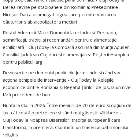
Berea revine pe stadioanele din România: Președintele
Nicușor Dan a promulgat legea care permite vânzarea
băuturilor slab alcoolizate la meciuri
Postul Adormirii Maicii Domnului la ortodocși: Perioada,
semnificații, tradiții și recomandări pentru o alimentație
echilibrată - ClujToday
la
Comoară ascunsă din Munții Apuseni:
Consiliul Județean Cluj dorește amenajarea Peșterii Humpleu
pentru publicul larg
Dezinsecție pe domeniul public din Jucu: Unde și când vor
acționa echipele de intervenție - ClujToday
la
Relațiile
economice dintre România și Regatul Țărilor de Jos, la un nivel
fără precedent de bun
Nunta la Cluj în 2026: Între meniuri de 70 de euro și opțiuni de
lux, cât costă o petrecere și când mai găsești săli libere -
ClujToday
la
Noaptea Bisericilor: tradiția europeană care
transformă, în premieră, Clujul într-un traseu al patrimoniului
religios