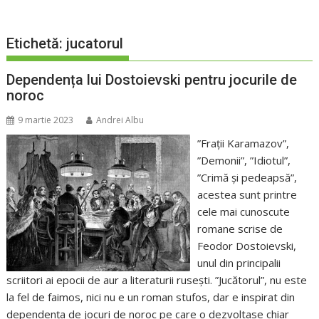
Etichetă:
jucatorul
Dependența lui Dostoievski pentru jocurile de
noroc
9 martie 2023
Andrei Albu
”Frații Karamazov”,
”Demonii”, ”Idiotul”,
”Crimă și pedeapsă”,
acestea sunt printre
cele mai cunoscute
romane scrise de
Feodor Dostoievski,
unul din principalii
scriitori ai epocii de aur a literaturii rusești. ”Jucătorul”, nu este
la fel de faimos, nici nu e un roman stufos, dar e inspirat din
dependența de jocuri de noroc pe care o dezvoltase chiar