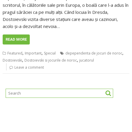
scriitorul, în călătoriile sale prin Europa, o boală care l-a adus în
pragul sărăciei ca pe mulți alții. Când locuia în Dresda,
Dostoievski vizita diverse stațiuni care aveau și cazinouri,
acolo și-a dezvoltat nevoia…
READ MORE
,
,
,
Featured
Important
Special
depependenta de jocuri de noroc
,
,
Dostoievski
Dostoievski si jocurile de noroc
jucatorul
Leave a comment