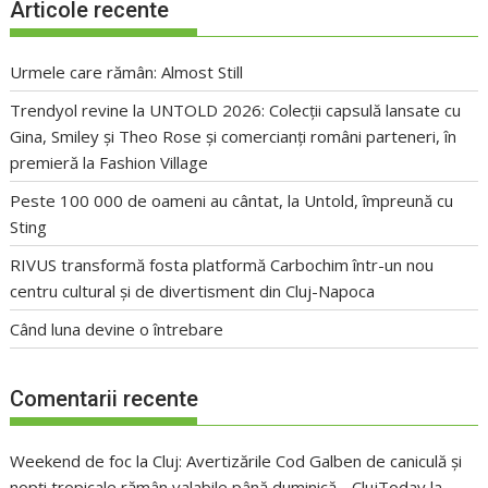
Articole recente
Urmele care rămân: Almost Still
Trendyol revine la UNTOLD 2026: Colecții capsulă lansate cu
Gina, Smiley și Theo Rose și comercianți români parteneri, în
premieră la Fashion Village
Peste 100 000 de oameni au cântat, la Untold, împreună cu
Sting
RIVUS transformă fosta platformă Carbochim într-un nou
centru cultural și de divertisment din Cluj-Napoca
Când luna devine o întrebare
Comentarii recente
Weekend de foc la Cluj: Avertizările Cod Galben de caniculă și
nopți tropicale rămân valabile până duminică - ClujToday
la