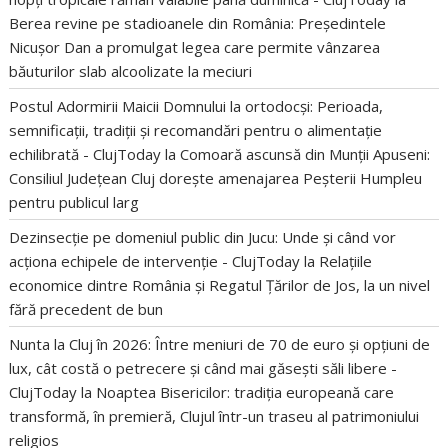
Berea revine pe stadioanele din România: Președintele
Nicușor Dan a promulgat legea care permite vânzarea
băuturilor slab alcoolizate la meciuri
Postul Adormirii Maicii Domnului la ortodocși: Perioada,
semnificații, tradiții și recomandări pentru o alimentație
echilibrată - ClujToday
la
Comoară ascunsă din Munții Apuseni:
Consiliul Județean Cluj dorește amenajarea Peșterii Humpleu
pentru publicul larg
Dezinsecție pe domeniul public din Jucu: Unde și când vor
acționa echipele de intervenție - ClujToday
la
Relațiile
economice dintre România și Regatul Țărilor de Jos, la un nivel
fără precedent de bun
Nunta la Cluj în 2026: Între meniuri de 70 de euro și opțiuni de
lux, cât costă o petrecere și când mai găsești săli libere -
ClujToday
la
Noaptea Bisericilor: tradiția europeană care
transformă, în premieră, Clujul într-un traseu al patrimoniului
religios