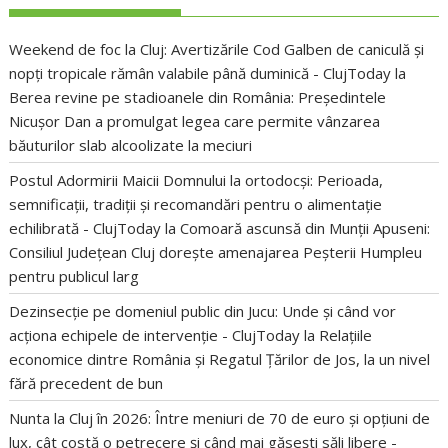
Weekend de foc la Cluj: Avertizările Cod Galben de caniculă și
nopți tropicale rămân valabile până duminică - ClujToday
la
Berea revine pe stadioanele din România: Președintele
Nicușor Dan a promulgat legea care permite vânzarea
băuturilor slab alcoolizate la meciuri
Postul Adormirii Maicii Domnului la ortodocși: Perioada,
semnificații, tradiții și recomandări pentru o alimentație
echilibrată - ClujToday
la
Comoară ascunsă din Munții Apuseni:
Consiliul Județean Cluj dorește amenajarea Peșterii Humpleu
pentru publicul larg
Dezinsecție pe domeniul public din Jucu: Unde și când vor
acționa echipele de intervenție - ClujToday
la
Relațiile
economice dintre România și Regatul Țărilor de Jos, la un nivel
fără precedent de bun
Nunta la Cluj în 2026: Între meniuri de 70 de euro și opțiuni de
lux, cât costă o petrecere și când mai găsești săli libere -