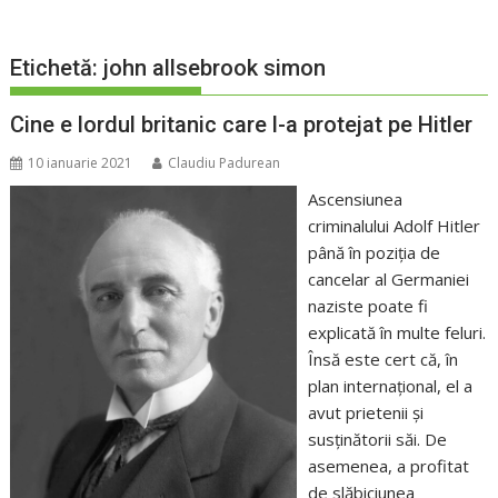
Etichetă:
john allsebrook simon
Cine e lordul britanic care l-a protejat pe Hitler
10 ianuarie 2021
Claudiu Padurean
Ascensiunea
criminalului Adolf Hitler
până în poziția de
cancelar al Germaniei
naziste poate fi
explicată în multe feluri.
Însă este cert că, în
plan internațional, el a
avut prietenii și
susținătorii săi. De
asemenea, a profitat
de slăbiciunea