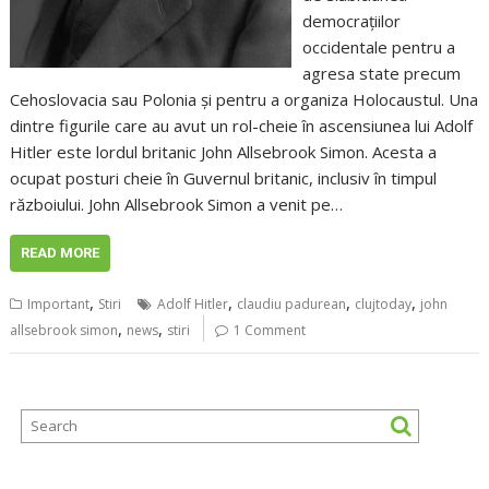
democrațiilor
occidentale pentru a
agresa state precum
Cehoslovacia sau Polonia și pentru a organiza Holocaustul. Una
dintre figurile care au avut un rol-cheie în ascensiunea lui Adolf
Hitler este lordul britanic John Allsebrook Simon. Acesta a
ocupat posturi cheie în Guvernul britanic, inclusiv în timpul
războiului. John Allsebrook Simon a venit pe…
READ MORE
,
,
,
,
Important
Stiri
Adolf Hitler
claudiu padurean
clujtoday
john
,
,
allsebrook simon
news
stiri
1 Comment