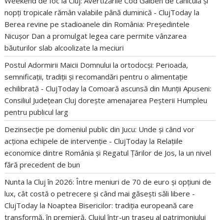
Weekend de foc la Cluj: Avertizările Cod Galben de caniculă și
nopți tropicale rămân valabile până duminică - ClujToday
la
Berea revine pe stadioanele din România: Președintele
Nicușor Dan a promulgat legea care permite vânzarea
băuturilor slab alcoolizate la meciuri
Postul Adormirii Maicii Domnului la ortodocși: Perioada,
semnificații, tradiții și recomandări pentru o alimentație
echilibrată - ClujToday
la
Comoară ascunsă din Munții Apuseni:
Consiliul Județean Cluj dorește amenajarea Peșterii Humpleu
pentru publicul larg
Dezinsecție pe domeniul public din Jucu: Unde și când vor
acționa echipele de intervenție - ClujToday
la
Relațiile
economice dintre România și Regatul Țărilor de Jos, la un nivel
fără precedent de bun
Nunta la Cluj în 2026: Între meniuri de 70 de euro și opțiuni de
lux, cât costă o petrecere și când mai găsești săli libere -
ClujToday
la
Noaptea Bisericilor: tradiția europeană care
transformă, în premieră, Clujul într-un traseu al patrimoniului