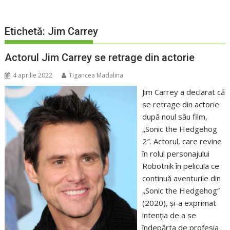
Etichetă:
Jim Carrey
Actorul Jim Carrey se retrage din actorie
4 aprilie 2022
Tigancea Madalina
Jim Carrey a declarat că
se retrage din actorie
după noul său film,
„Sonic the Hedgehog
2″. Actorul, care revine
în rolul personajului
Robotnik în pelicula ce
continuă aventurile din
„Sonic the Hedgehog”
(2020), şi-a exprimat
intenţia de a se
îndepărta de profesia