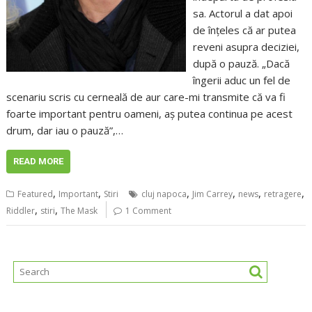
sa. Actorul a dat apoi
de înţeles că ar putea
reveni asupra deciziei,
după o pauză. „Dacă
îngerii aduc un fel de
scenariu scris cu cerneală de aur care-mi transmite că va fi
foarte important pentru oameni, aş putea continua pe acest
drum, dar iau o pauză”,…
READ MORE
,
,
,
,
,
,
Featured
Important
Stiri
cluj napoca
Jim Carrey
news
retragere
,
,
Riddler
stiri
The Mask
1 Comment