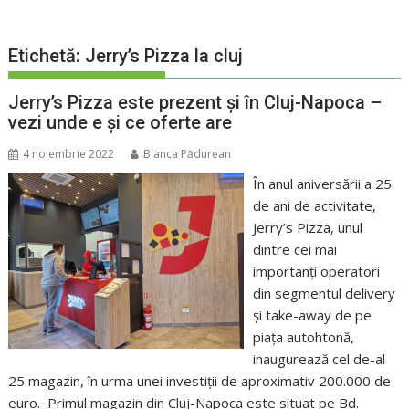
Etichetă:
Jerry’s Pizza la cluj
Jerry’s Pizza este prezent și în Cluj-Napoca –
vezi unde e și ce oferte are
4 noiembrie 2022
Bianca Pădurean
În anul aniversării a 25
de ani de activitate,
Jerry’s Pizza, unul
dintre cei mai
importanți operatori
din segmentul delivery
și take-away de pe
piața autohtonă,
inaugurează cel de-al
25 magazin, în urma unei investiții de aproximativ 200.000 de
euro. Primul magazin din Cluj-Napoca este situat pe Bd.