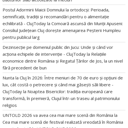
Postul Adormirii Maicii Domnului la ortodocși: Perioada,
semnificații, tradiții și recomandări pentru o alimentație
echilibrată - ClujToday
la
Comoară ascunsă din Munții Apuseni:
Consiliul Județean Cluj dorește amenajarea Peșterii Humpleu
pentru publicul larg
Dezinsecție pe domeniul public din Jucu: Unde și când vor
acționa echipele de intervenție - ClujToday
la
Relațiile
economice dintre România și Regatul Țărilor de Jos, la un nivel
fără precedent de bun
Nunta la Cluj în 2026: Între meniuri de 70 de euro și opțiuni de
lux, cât costă o petrecere și când mai găsești săli libere -
ClujToday
la
Noaptea Bisericilor: tradiția europeană care
transformă, în premieră, Clujul într-un traseu al patrimoniului
religios
UNTOLD 2026 va avea cea mai mare scenă din România
la
Cea mai mare scenă de festival realizată vreodată în România