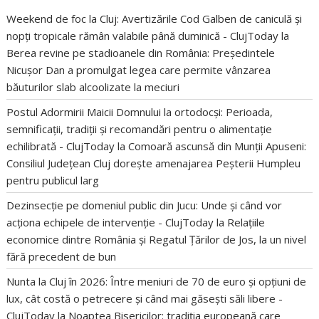
Weekend de foc la Cluj: Avertizările Cod Galben de caniculă și
nopți tropicale rămân valabile până duminică - ClujToday
la
Berea revine pe stadioanele din România: Președintele
Nicușor Dan a promulgat legea care permite vânzarea
băuturilor slab alcoolizate la meciuri
Postul Adormirii Maicii Domnului la ortodocși: Perioada,
semnificații, tradiții și recomandări pentru o alimentație
echilibrată - ClujToday
la
Comoară ascunsă din Munții Apuseni:
Consiliul Județean Cluj dorește amenajarea Peșterii Humpleu
pentru publicul larg
Dezinsecție pe domeniul public din Jucu: Unde și când vor
acționa echipele de intervenție - ClujToday
la
Relațiile
economice dintre România și Regatul Țărilor de Jos, la un nivel
fără precedent de bun
Nunta la Cluj în 2026: Între meniuri de 70 de euro și opțiuni de
lux, cât costă o petrecere și când mai găsești săli libere -
ClujToday
la
Noaptea Bisericilor: tradiția europeană care