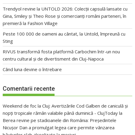
Trendyol revine la UNTOLD 2026: Colecții capsulă lansate cu
Gina, Smiley și Theo Rose și comercianți români parteneri, în
premieră la Fashion Village
Peste 100 000 de oameni au cântat, la Untold, împreună cu
Sting
RIVUS transformă fosta platformă Carbochim într-un nou
centru cultural și de divertisment din Cluj-Napoca
Când luna devine o întrebare
Comentarii recente
Weekend de foc la Cluj: Avertizările Cod Galben de caniculă și
nopți tropicale rămân valabile până duminică - ClujToday
la
Berea revine pe stadioanele din România: Președintele
Nicușor Dan a promulgat legea care permite vânzarea
băuturilor slab alcoolizate la meciuri