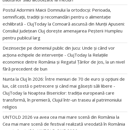
Postul Adormirii Maicii Domnului la ortodocși: Perioada,
semnificații, tradiții și recomandări pentru o alimentație
echilibrată - ClujToday
la
Comoară ascunsă din Munții Apuseni:
Consiliul Județean Cluj dorește amenajarea Peșterii Humpleu
pentru publicul larg
Dezinsecție pe domeniul public din Jucu: Unde și când vor
acționa echipele de intervenție - ClujToday
la
Relațiile
economice dintre România și Regatul Țărilor de Jos, la un nivel
fără precedent de bun
Nunta la Cluj în 2026: Între meniuri de 70 de euro și opțiuni de
lux, cât costă o petrecere și când mai găsești săli libere -
ClujToday
la
Noaptea Bisericilor: tradiția europeană care
transformă, în premieră, Clujul într-un traseu al patrimoniului
religios
UNTOLD 2026 va avea cea mai mare scenă din România
la
Cea mai mare scenă de festival realizată vreodată în România