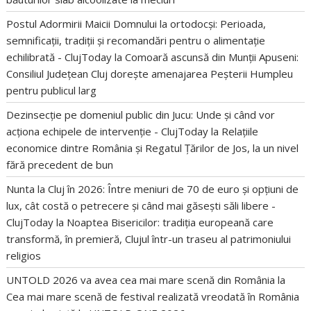
Postul Adormirii Maicii Domnului la ortodocși: Perioada,
semnificații, tradiții și recomandări pentru o alimentație
echilibrată - ClujToday
la
Comoară ascunsă din Munții Apuseni:
Consiliul Județean Cluj dorește amenajarea Peșterii Humpleu
pentru publicul larg
Dezinsecție pe domeniul public din Jucu: Unde și când vor
acționa echipele de intervenție - ClujToday
la
Relațiile
economice dintre România și Regatul Țărilor de Jos, la un nivel
fără precedent de bun
Nunta la Cluj în 2026: Între meniuri de 70 de euro și opțiuni de
lux, cât costă o petrecere și când mai găsești săli libere -
ClujToday
la
Noaptea Bisericilor: tradiția europeană care
transformă, în premieră, Clujul într-un traseu al patrimoniului
religios
UNTOLD 2026 va avea cea mai mare scenă din România
la
Cea mai mare scenă de festival realizată vreodată în România