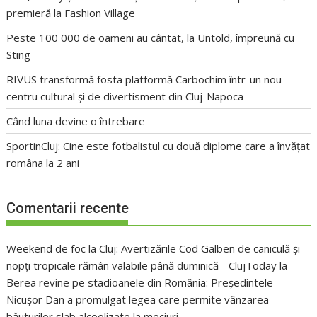
premieră la Fashion Village
Peste 100 000 de oameni au cântat, la Untold, împreună cu
Sting
RIVUS transformă fosta platformă Carbochim într-un nou
centru cultural și de divertisment din Cluj-Napoca
Când luna devine o întrebare
SportinCluj: Cine este fotbalistul cu două diplome care a învățat
româna la 2 ani
Comentarii recente
Weekend de foc la Cluj: Avertizările Cod Galben de caniculă și
nopți tropicale rămân valabile până duminică - ClujToday
la
Berea revine pe stadioanele din România: Președintele
Nicușor Dan a promulgat legea care permite vânzarea
băuturilor slab alcoolizate la meciuri