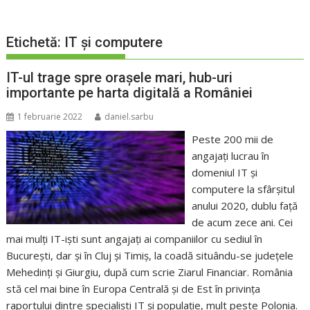
Etichetă:
IT și computere
IT-ul trage spre orașele mari, hub-uri
importante pe harta digitală a României
1 februarie 2022
daniel.sarbu
Peste 200 mii de
angajaţi lucrau în
domeniul IT și
computere la sfârșitul
anului 2020, dublu faţă
de acum zece ani. Cei
mai mulţi IT-işti sunt angajaţi ai companiilor cu sediul în
Bucureşti, dar și în Cluj şi Timiş, la coadă situându-se județele
Mehedinţi şi Giurgiu, după cum scrie Ziarul Financiar. România
stă cel mai bine în Europa Centrală și de Est în privința
raportului dintre specialiști IT și populație, mult peste Polonia.