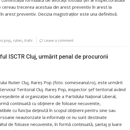
 contestaţia formulată de avocaţii fostului şef al Inspectoratului
e cereau trecerea acestuia din arest preventiv în arest la
n arest preventiv. Decizia magistraţilor este una definitivă.
,
,
es pop
rutier
trafic
Leave a comment
ul ISCTR Cluj, urmărit penal de procurorii
cului Rutier Cluj, Rareş Pop (foto: someseanul.ro), este urmărit
Serviciul Teritorial Cluj. Rareş Pop, inspector șef teritorial având
reședinte al organizației locale a Partidului Naţional Liberal,
formă continuată cu obținere de foloase necuvenite,
ibile cu funcţia deţinută în scopul obținerii pentru sine sau
ersoane neautorizate la informații ce nu sunt destinate
 altul de foloase necuvenite, în formă continuată, șantaj şi luare