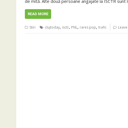
de mită. Alte două persoane angajate la ISCTR sunt î
READ MORE
,
,
,
,
Stiri
clujtoday
isctr
PNL
rares pop
trafic
Leave