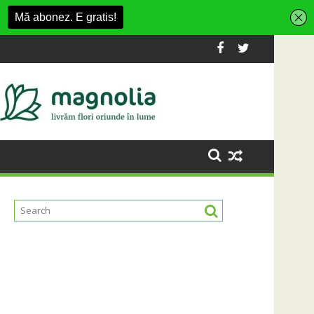
 la Fashion Village
osta platformă Carbochim într-un nou centru cultural și de di
Când luna devine o întreba