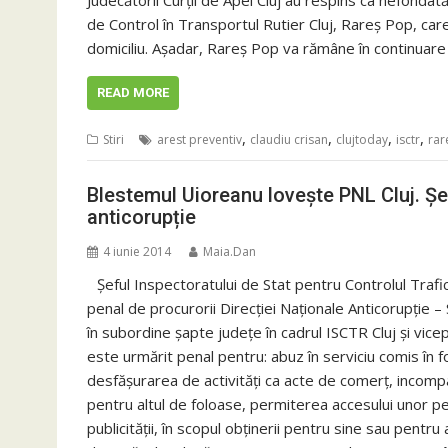
Judecătorii Curţii de Apel Cluj au respins ca nefondată
de Control în Transportul Rutier Cluj, Rareş Pop, car
domiciliu. Aşadar, Rareş Pop va rămâne în continuare î
READ MORE
,
,
,
,
Stiri
arest preventiv
claudiu crisan
clujtoday
isctr
rar
Blestemul Uioreanu lovește PNL Cluj. Șef
anticorupție
4 iunie 2014
Maia.Dan
Şeful Inspectoratului de Stat pentru Controlul Trafi
penal de procurorii Direcției Naționale Anticorupție – 
în subordine şapte județe în cadrul ISCTR Cluj și vicep
este urmărit penal pentru: abuz în serviciu comis în 
desfăşurarea de activităţi ca acte de comerț, incompat
pentru altul de foloase, permiterea accesului unor p
publicității, în scopul obținerii pentru sine sau pentru