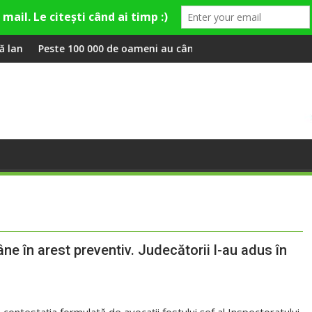
Smiley și Theo Rose și comercianți români parteneri, în premieră
000 de oameni au cântat, la Untold, împreună cu Sting
RIVUS transformă f
ne în arest preventiv. Judecătorii l-au adus în