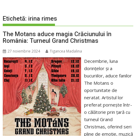
Etichetă:
irina rimes
The Motans aduce magia Crăciunului în
România: Turneul Grand Christmas
27 noiembrie 2024
Tigancea Madalina
Decembrie, luna
dorințelor și a
bucuriilor, aduce fanilor
The Motans o
oportunitate de
neratat. Artistul lor
preferat pornește într-
o călătorie prin țară cu
turneul Grand
Christmas, oferind seri
pline de emoție, muzică