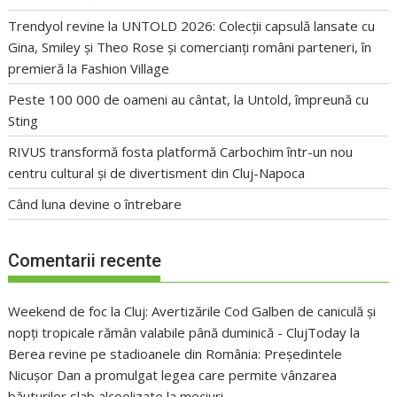
Trendyol revine la UNTOLD 2026: Colecții capsulă lansate cu
Gina, Smiley și Theo Rose și comercianți români parteneri, în
premieră la Fashion Village
Peste 100 000 de oameni au cântat, la Untold, împreună cu
Sting
RIVUS transformă fosta platformă Carbochim într-un nou
centru cultural și de divertisment din Cluj-Napoca
Când luna devine o întrebare
Comentarii recente
Weekend de foc la Cluj: Avertizările Cod Galben de caniculă și
nopți tropicale rămân valabile până duminică - ClujToday
la
Berea revine pe stadioanele din România: Președintele
Nicușor Dan a promulgat legea care permite vânzarea
băuturilor slab alcoolizate la meciuri