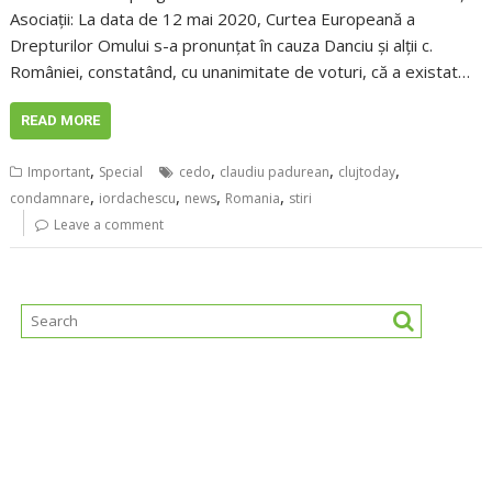
Asociații: La data de 12 mai 2020, Curtea Europeană a
Drepturilor Omului s-a pronunțat în cauza Danciu și alții c.
României, constatând, cu unanimitate de voturi, că a existat…
READ MORE
,
,
,
,
Important
Special
cedo
claudiu padurean
clujtoday
,
,
,
,
condamnare
iordachescu
news
Romania
stiri
Leave a comment