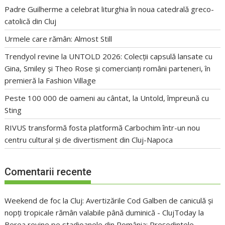
Padre Guilherme a celebrat liturghia în noua catedrală greco-
catolică din Cluj
Urmele care rămân: Almost Still
Trendyol revine la UNTOLD 2026: Colecții capsulă lansate cu
Gina, Smiley și Theo Rose și comercianți români parteneri, în
premieră la Fashion Village
Peste 100 000 de oameni au cântat, la Untold, împreună cu
Sting
RIVUS transformă fosta platformă Carbochim într-un nou
centru cultural și de divertisment din Cluj-Napoca
Comentarii recente
Weekend de foc la Cluj: Avertizările Cod Galben de caniculă și
nopți tropicale rămân valabile până duminică - ClujToday
la
Berea revine pe stadioanele din România: Președintele