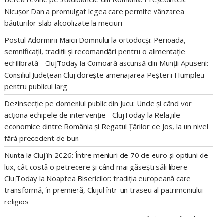
Nicușor Dan a promulgat legea care permite vânzarea
băuturilor slab alcoolizate la meciuri
Postul Adormirii Maicii Domnului la ortodocși: Perioada,
semnificații, tradiții și recomandări pentru o alimentație
echilibrată - ClujToday
la
Comoară ascunsă din Munții Apuseni:
Consiliul Județean Cluj dorește amenajarea Peșterii Humpleu
pentru publicul larg
Dezinsecție pe domeniul public din Jucu: Unde și când vor
acționa echipele de intervenție - ClujToday
la
Relațiile
economice dintre România și Regatul Țărilor de Jos, la un nivel
fără precedent de bun
Nunta la Cluj în 2026: Între meniuri de 70 de euro și opțiuni de
lux, cât costă o petrecere și când mai găsești săli libere -
ClujToday
la
Noaptea Bisericilor: tradiția europeană care
transformă, în premieră, Clujul într-un traseu al patrimoniului
religios