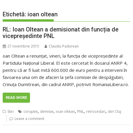
Etichetă:
ioan oltean
RL: Ioan Oltean a demisionat din funcția de
vicepreședinte PNL
27 noiembrie 2015
Claudiu Padurean
oan Oltean a renunțat, vineri, la funcția de vicepreședinte al
Partidului Național Liberal. El este cercetat în dosarul ANRP 4,
pentru că ar fi luat mită 600.000 de euro pentru a interveni în
favoarea unui om de afaceri la șefa comisiei de despăgubiri,
Crinuța Dumitrean, din cadrul ANRP, potrivit RomaniaLibera.ro.
READ MORE
,
,
,
,
,
Stiri
coruptie
demisie
ioan oltean
PNL
retrocedari
stiri Cluj
Leave a comment