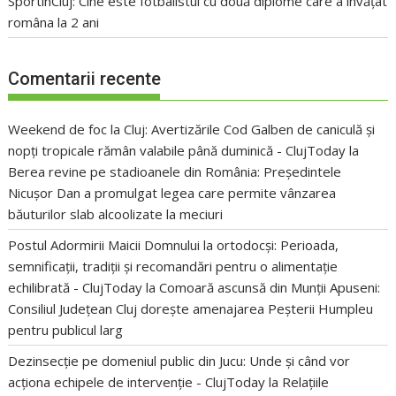
SportinCluj: Cine este fotbalistul cu două diplome care a învățat
româna la 2 ani
Comentarii recente
Weekend de foc la Cluj: Avertizările Cod Galben de caniculă și
nopți tropicale rămân valabile până duminică - ClujToday
la
Berea revine pe stadioanele din România: Președintele
Nicușor Dan a promulgat legea care permite vânzarea
băuturilor slab alcoolizate la meciuri
Postul Adormirii Maicii Domnului la ortodocși: Perioada,
semnificații, tradiții și recomandări pentru o alimentație
echilibrată - ClujToday
la
Comoară ascunsă din Munții Apuseni:
Consiliul Județean Cluj dorește amenajarea Peșterii Humpleu
pentru publicul larg
Dezinsecție pe domeniul public din Jucu: Unde și când vor
acționa echipele de intervenție - ClujToday
la
Relațiile