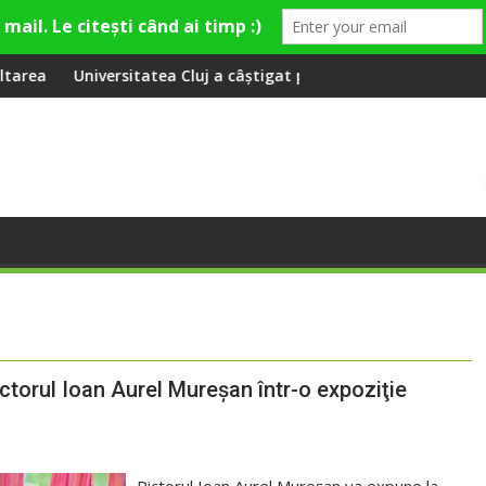
i de apă și canalizare
atea Cluj a câștigat partida cu FC Botoșani
Aeroportul Intern
ctorul Ioan Aurel Mureşan într-o expoziţie