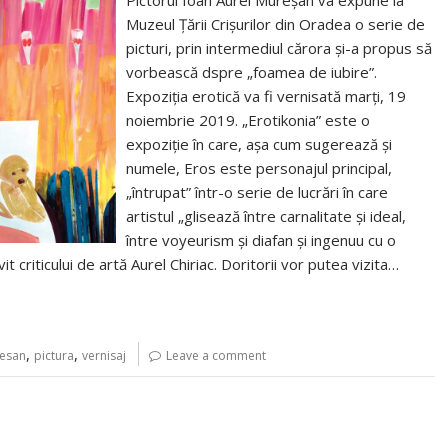
Pictorul Ioan Aurel Mureşan va expune la
Muzeul Ţării Crişurilor din Oradea o serie de
picturi, prin intermediul cărora şi-a propus să
vorbească dspre „foamea de iubire”.
Expoziţia erotică va fi vernisată marţi, 19
noiembrie 2019. „Erotikonia” este o
expoziţie în care, aşa cum sugerează şi
numele, Eros este personajul principal,
„întrupat” într-o serie de lucrări în care
artistul „glisează între carnalitate şi ideal,
între voyeurism şi diafan şi ingenuu cu o
vit criticului de artă Aurel Chiriac. Doritorii vor putea vizita…
,
,
resan
pictura
vernisaj
Leave a comment