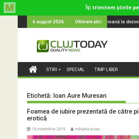
Skip
a învățat româna la 2 ani
Compania de Apă Someș, campioană la dezvoltarea infrastructuri
Universit
6 august 2026
Ultimele știri
to
content
STIRI
SPECIAL
TIMP LIBER
Etichetă:
Ioan Aure Muresan
Foamea de iubire prezentată de către pi
erotică
18 noiembrie 2019
mihaela.ursan