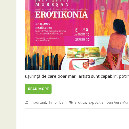
uşurinţă de care doar marii artişti sunt capabili”, potri
READ MORE
,
,
,
Important
Timp liber
erotica
expozitie
Ioan Aure Mu