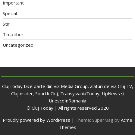
Important
Special
Stiri
Timp liber
Uncategorized
ClujToday face parte din Via Media Group, alături de Via Cluj TV,
ClujInsider, SportInCluj, TransylvaniaToday, UpNews și
UnescoInRomania
© Cluj Today | All rights reserved 2020
Proudly powered by WordPress
|
Theme: SuperMag by
Acme
Themes