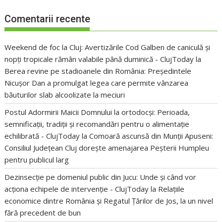
Comentarii recente
Weekend de foc la Cluj: Avertizările Cod Galben de caniculă și
nopți tropicale rămân valabile până duminică - ClujToday
la
Berea revine pe stadioanele din România: Președintele
Nicușor Dan a promulgat legea care permite vânzarea
băuturilor slab alcoolizate la meciuri
Postul Adormirii Maicii Domnului la ortodocși: Perioada,
semnificații, tradiții și recomandări pentru o alimentație
echilibrată - ClujToday
la
Comoară ascunsă din Munții Apuseni:
Consiliul Județean Cluj dorește amenajarea Peșterii Humpleu
pentru publicul larg
Dezinsecție pe domeniul public din Jucu: Unde și când vor
acționa echipele de intervenție - ClujToday
la
Relațiile
economice dintre România și Regatul Țărilor de Jos, la un nivel
fără precedent de bun