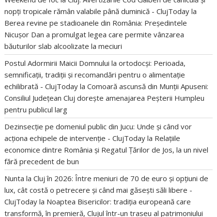
nopți tropicale rămân valabile până duminică - ClujToday
la
Berea revine pe stadioanele din România: Președintele
Nicușor Dan a promulgat legea care permite vânzarea
băuturilor slab alcoolizate la meciuri
Postul Adormirii Maicii Domnului la ortodocși: Perioada,
semnificații, tradiții și recomandări pentru o alimentație
echilibrată - ClujToday
la
Comoară ascunsă din Munții Apuseni:
Consiliul Județean Cluj dorește amenajarea Peșterii Humpleu
pentru publicul larg
Dezinsecție pe domeniul public din Jucu: Unde și când vor
acționa echipele de intervenție - ClujToday
la
Relațiile
economice dintre România și Regatul Țărilor de Jos, la un nivel
fără precedent de bun
Nunta la Cluj în 2026: Între meniuri de 70 de euro și opțiuni de
lux, cât costă o petrecere și când mai găsești săli libere -
ClujToday
la
Noaptea Bisericilor: tradiția europeană care
transformă, în premieră, Clujul într-un traseu al patrimoniului