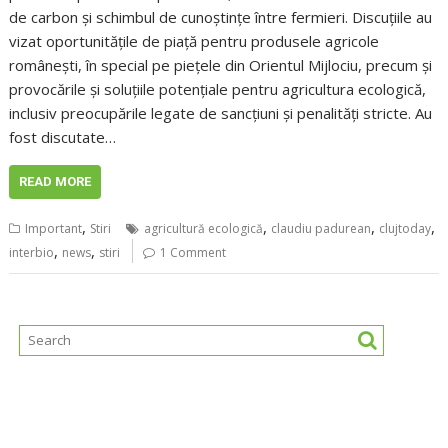
de carbon și schimbul de cunoștințe între fermieri. Discuțiile au
vizat oportunitățile de piață pentru produsele agricole
românești, în special pe piețele din Orientul Mijlociu, precum și
provocările și soluțiile potențiale pentru agricultura ecologică,
inclusiv preocupările legate de sancțiuni și penalități stricte. Au
fost discutate…
READ MORE
,
,
,
,
Important
Stiri
agricultură ecologică
claudiu padurean
clujtoday
,
,
interbio
news
stiri
1 Comment