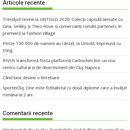
Articole recente
Trendyol revine la UNTOLD 2026: Colecții capsulă lansate cu
Gina, Smiley și Theo Rose și comercianți români parteneri, în
premieră la Fashion Village
Peste 100 000 de oameni au cântat, la Untold, împreună cu
Sting
RIVUS transformă fosta platformă Carbochim într-un nou
centru cultural și de divertisment din Cluj-Napoca
Când luna devine o întrebare
SportinCluj: Cine este fotbalistul cu două diplome care a învățat
româna la 2 ani
Comentarii recente
Weekend de foc la Cluj: Avertizările Cod Galben de caniculă și