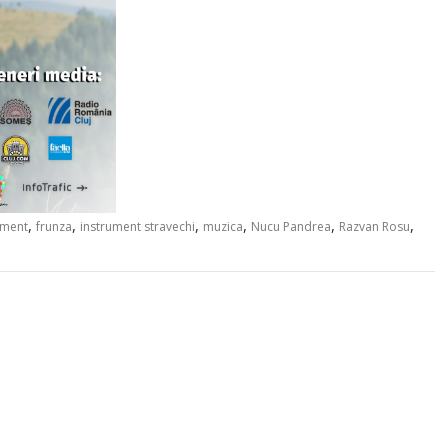
,
,
,
,
,
,
iment
frunza
instrument stravechi
muzica
Nucu Pandrea
Razvan Rosu