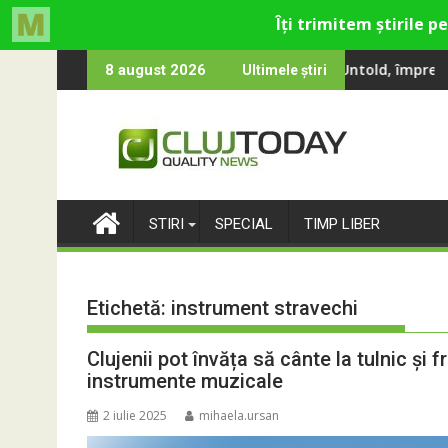
Skip
Smiley și Theo Rose și comercianți români parteneri, în premieră
000 de oameni au cântat, la Untold, împreună cu Sting
RIVUS transformă f
8 august 2026
Ultimele știri
to
content
STIRI
SPECIAL
TIMP LIBER
Etichetă:
instrument stravechi
Clujenii pot învăța să cânte la tulnic și 
instrumente muzicale
2 iulie 2025
mihaela.ursan