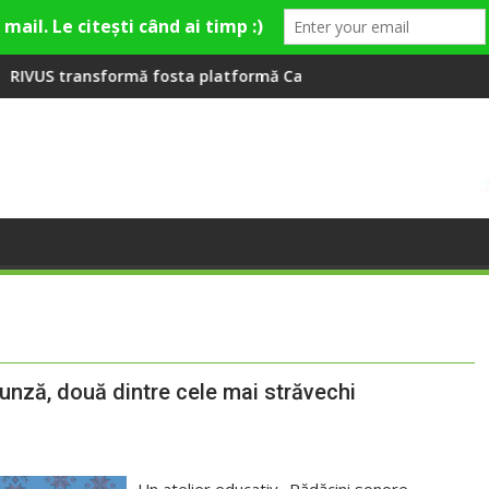
 la Fashion Village
osta platformă Carbochim într-un nou centru cultural și de di
Când luna devine o întreba
frunză, două dintre cele mai străvechi