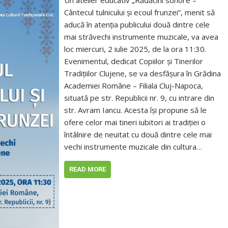
Un atelier educativ „Rădăcini sonore –
Cântecul tulnicului și ecoul frunzei”, menit să
aducă în atenția publicului două dintre cele
mai străvechi instrumente muzicale, va avea
loc miercuri, 2 iulie 2025, de la ora 11:30.
Evenimentul, dedicat Copiilor și Tinerilor
Tradițiilor Clujene, se va desfășura în Grădina
Academiei Române – Filiala Cluj-Napoca,
situată pe str. Republicii nr. 9, cu intrare din
str. Avram Iancu. Acesta își propune să le
ofere celor mai tineri iubitori ai tradiției o
întâlnire de neuitat cu două dintre cele mai
vechi instrumente muzicale din cultura…
READ MORE