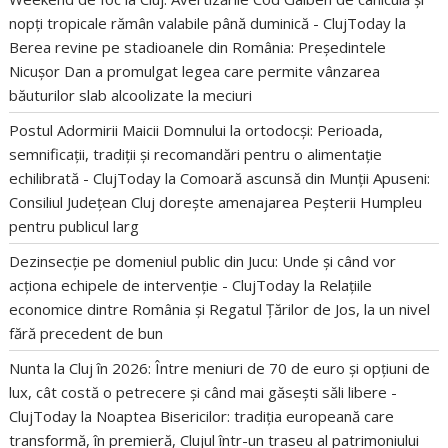
nopți tropicale rămân valabile până duminică - ClujToday
la
Berea revine pe stadioanele din România: Președintele
Nicușor Dan a promulgat legea care permite vânzarea
băuturilor slab alcoolizate la meciuri
Postul Adormirii Maicii Domnului la ortodocși: Perioada,
semnificații, tradiții și recomandări pentru o alimentație
echilibrată - ClujToday
la
Comoară ascunsă din Munții Apuseni:
Consiliul Județean Cluj dorește amenajarea Peșterii Humpleu
pentru publicul larg
Dezinsecție pe domeniul public din Jucu: Unde și când vor
acționa echipele de intervenție - ClujToday
la
Relațiile
economice dintre România și Regatul Țărilor de Jos, la un nivel
fără precedent de bun
Nunta la Cluj în 2026: Între meniuri de 70 de euro și opțiuni de
lux, cât costă o petrecere și când mai găsești săli libere -
ClujToday
la
Noaptea Bisericilor: tradiția europeană care
transformă, în premieră, Clujul într-un traseu al patrimoniului