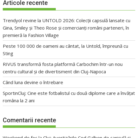
Articole recente
Trendyol revine la UNTOLD 2026: Colecții capsulă lansate cu
Gina, Smiley și Theo Rose și comercianți români parteneri, în
premieră la Fashion Village
Peste 100 000 de oameni au cântat, la Untold, împreună cu
Sting
RIVUS transformă fosta platformă Carbochim într-un nou
centru cultural și de divertisment din Cluj-Napoca
Când luna devine o întrebare
SportinCluj: Cine este fotbalistul cu două diplome care a învățat
româna la 2 ani
Comentarii recente
Weekend de foc la Cluj: Avertizările Cod Galben de caniculă și