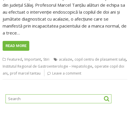
din județul Sălaj. Profesorul Marcel Tanțău alături de echipa sa
au efectuat o intervenție endoscopică la copilul de doi ani și
jumătate diagnosticat cu acalazie, o afecțiune care se
manifestă prin incapacitatea pacientului de a manca normal, de
a trece…
READ MORE
,
,
,
,
Featured
Important
Stiri
acalazie
copil centru de plasament salaj
,
Institutul Regional de Gastroenterologie – Hepatologie
operatie copil doi
,
ani
prof marcel tantau
Leave a comment