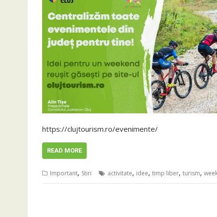
https://clujtourism.ro/evenimente/
READ MORE
,
,
,
,
,
Important
Stiri
activitate
idee
timp liber
turism
wee