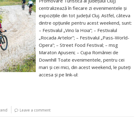
Promovare Turistică al județului Cluj)
centralizează în fiecare zi evenimentele și
expozițiile din tot județul Cluj. Astfel, câteva
dintre opțiunile pentru acest weekend, sunt:
– Festivalul „Vino la Hoia”; – Festivalul
„Rocada Artelor”; – Festivalul „Pass-World-
Opera”; – Street Food Festival; – msg
Maraton Apuseni; – Cupa României de
Downhill Toate evenimentele, pentru cei
mari și cei mici, din acest weekend, le puteți
accesa și pe link-ul:
kend
Leave a comment