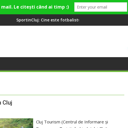
j: Cine este fotbalistul cu două diplome care a învățat româna l
Compania de Apă So
 Cluj
Cluj Tourism (Centrul de Informare și