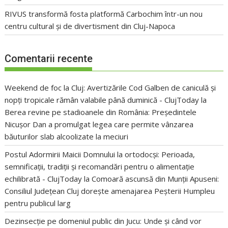
RIVUS transformă fosta platformă Carbochim într-un nou
centru cultural și de divertisment din Cluj-Napoca
Comentarii recente
Weekend de foc la Cluj: Avertizările Cod Galben de caniculă și
nopți tropicale rămân valabile până duminică - ClujToday
la
Berea revine pe stadioanele din România: Președintele
Nicușor Dan a promulgat legea care permite vânzarea
băuturilor slab alcoolizate la meciuri
Postul Adormirii Maicii Domnului la ortodocși: Perioada,
semnificații, tradiții și recomandări pentru o alimentație
echilibrată - ClujToday
la
Comoară ascunsă din Munții Apuseni:
Consiliul Județean Cluj dorește amenajarea Peșterii Humpleu
pentru publicul larg
Dezinsecție pe domeniul public din Jucu: Unde și când vor