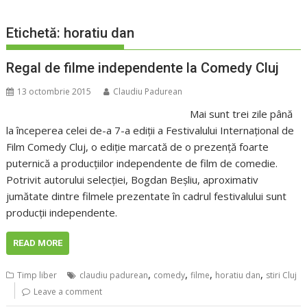
Etichetă:
horatiu dan
Regal de filme independente la Comedy Cluj
13 octombrie 2015
Claudiu Padurean
Mai sunt trei zile până
la începerea celei de-a 7-a ediții a Festivalului Internațional de
Film Comedy Cluj, o ediție marcată de o prezență foarte
puternică a producțiilor independente de film de comedie.
Potrivit autorului selecției, Bogdan Beșliu, aproximativ
jumătate dintre filmele prezentate în cadrul festivalului sunt
producții independente.
READ MORE
,
,
,
,
Timp liber
claudiu padurean
comedy
filme
horatiu dan
stiri Cluj
Leave a comment