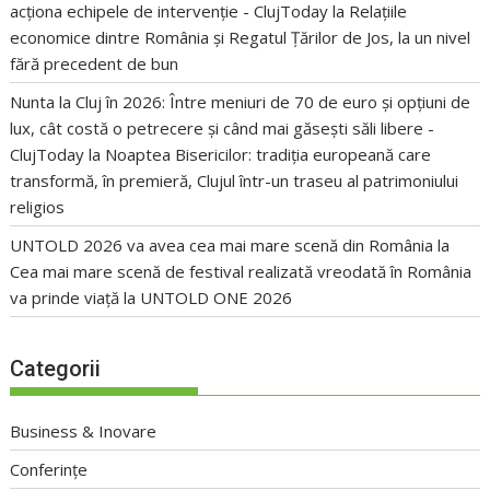
acționa echipele de intervenție - ClujToday
la
Relațiile
economice dintre România și Regatul Țărilor de Jos, la un nivel
fără precedent de bun
Nunta la Cluj în 2026: Între meniuri de 70 de euro și opțiuni de
lux, cât costă o petrecere și când mai găsești săli libere -
ClujToday
la
Noaptea Bisericilor: tradiția europeană care
transformă, în premieră, Clujul într-un traseu al patrimoniului
religios
UNTOLD 2026 va avea cea mai mare scenă din România
la
Cea mai mare scenă de festival realizată vreodată în România
va prinde viață la UNTOLD ONE 2026
Categorii
Business & Inovare
Conferințe