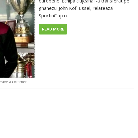
europene. Echipa clujeană l-a transferat pe
ghanezul John Kofi Essel, relatează
SportinCluj.ro.
READ MORE
eave a comment