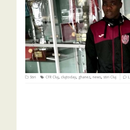
,
,
,
,
Stiri
CFR Cluj
clujtoday
ghanez
news
stiri Cluj
L