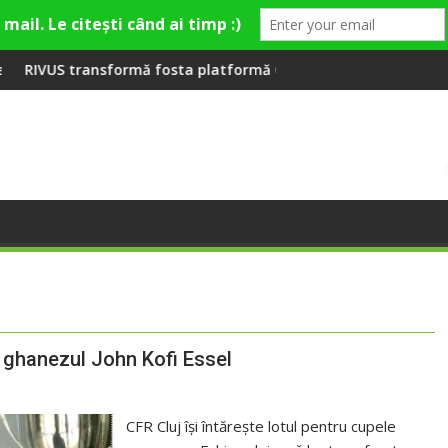
ieră la Fashion Village
mă fosta platformă Carbochim într-un nou centru cultural și de
Când luna devine o înt
pe ghanezul John Kofi Essel
CFR Cluj îşi întăreşte lotul pentru cupele