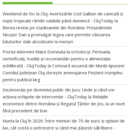
Weekend de foc la Cluj: Avertizările Cod Galben de caniculă și
nopți tropicale rămân valabile până duminică - ClujToday
la
Berea revine pe stadioanele din România: Președintele
Nicușor Dan a promulgat legea care permite vânzarea
băuturilor slab alcoolizate la meciuri
Postul Adormirii Maicii Domnului la ortodocși: Perioada,
semnificații, tradiții și recomandări pentru o alimentație
echilibrată - ClujToday
la
Comoară ascunsă din Munții Apuseni:
Consiliul Județean Cluj dorește amenajarea Peșterii Humpleu
pentru publicul larg
Dezinsecție pe domeniul public din Jucu: Unde și când vor
acționa echipele de intervenție - ClujToday
la
Relațiile
economice dintre România și Regatul Țărilor de Jos, la un nivel
fără precedent de bun
Nunta la Cluj în 2026: Între meniuri de 70 de euro și opțiuni de
lux, cât costă o petrecere și când mai găsești săli libere -