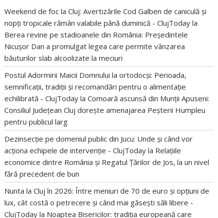
Weekend de foc la Cluj: Avertizările Cod Galben de caniculă și
nopți tropicale rămân valabile până duminică - ClujToday
la
Berea revine pe stadioanele din România: Președintele
Nicușor Dan a promulgat legea care permite vânzarea
băuturilor slab alcoolizate la meciuri
Postul Adormirii Maicii Domnului la ortodocși: Perioada,
semnificații, tradiții și recomandări pentru o alimentație
echilibrată - ClujToday
la
Comoară ascunsă din Munții Apuseni:
Consiliul Județean Cluj dorește amenajarea Peșterii Humpleu
pentru publicul larg
Dezinsecție pe domeniul public din Jucu: Unde și când vor
acționa echipele de intervenție - ClujToday
la
Relațiile
economice dintre România și Regatul Țărilor de Jos, la un nivel
fără precedent de bun
Nunta la Cluj în 2026: Între meniuri de 70 de euro și opțiuni de
lux, cât costă o petrecere și când mai găsești săli libere -
ClujToday
la
Noaptea Bisericilor: tradiția europeană care