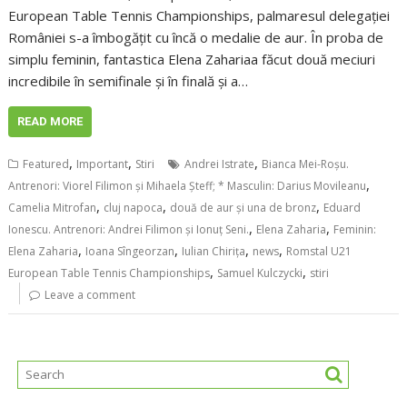
European Table Tennis Championships, palmaresul delegației
României s-a îmbogățit cu încă o medalie de aur. În proba de
simplu feminin, fantastica Elena Zahariaa făcut două meciuri
incredibile în semifinale și în finală și a…
READ MORE
,
,
,
Featured
Important
Stiri
Andrei Istrate
Bianca Mei-Roșu.
,
Antrenori: Viorel Filimon și Mihaela Șteff; * Masculin: Darius Movileanu
,
,
,
Camelia Mitrofan
cluj napoca
două de aur și una de bronz
Eduard
,
,
Ionescu. Antrenori: Andrei Filimon și Ionuț Seni.
Elena Zaharia
Feminin:
,
,
,
,
Elena Zaharia
Ioana Sîngeorzan
Iulian Chirița
news
Romstal U21
,
,
European Table Tennis Championships
Samuel Kulczycki
stiri
Leave a comment