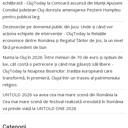
echilibrată - ClujToday
la
Comoară ascunsă din Munții Apuseni:
Consiliul Județean Cluj dorește amenajarea Peșterii Humpleu
pentru publicul larg
Dezinsecție pe domeniul public din Jucu: Unde și când vor
acționa echipele de intervenție - ClujToday
la
Relațiile
economice dintre România și Regatul Țărilor de Jos, la un nivel
fără precedent de bun
Nunta la Cluj în 2026: Între meniuri de 70 de euro și opțiuni de
lux, cât costă o petrecere și când mai găsești săli libere -
ClujToday
la
Noaptea Bisericilor: tradiția europeană care
transformă, în premieră, Clujul într-un traseu al patrimoniului
religios
UNTOLD 2026 va avea cea mai mare scenă din România
la
Cea mai mare scenă de festival realizată vreodată în România
va prinde viață la UNTOLD ONE 2026
Categorii