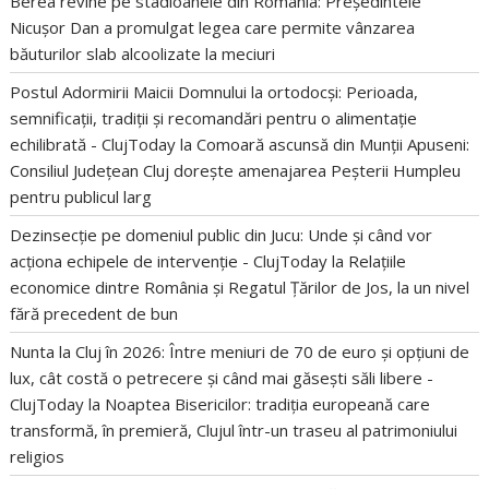
Berea revine pe stadioanele din România: Președintele
Nicușor Dan a promulgat legea care permite vânzarea
băuturilor slab alcoolizate la meciuri
Postul Adormirii Maicii Domnului la ortodocși: Perioada,
semnificații, tradiții și recomandări pentru o alimentație
echilibrată - ClujToday
la
Comoară ascunsă din Munții Apuseni:
Consiliul Județean Cluj dorește amenajarea Peșterii Humpleu
pentru publicul larg
Dezinsecție pe domeniul public din Jucu: Unde și când vor
acționa echipele de intervenție - ClujToday
la
Relațiile
economice dintre România și Regatul Țărilor de Jos, la un nivel
fără precedent de bun
Nunta la Cluj în 2026: Între meniuri de 70 de euro și opțiuni de
lux, cât costă o petrecere și când mai găsești săli libere -
ClujToday
la
Noaptea Bisericilor: tradiția europeană care
transformă, în premieră, Clujul într-un traseu al patrimoniului
religios