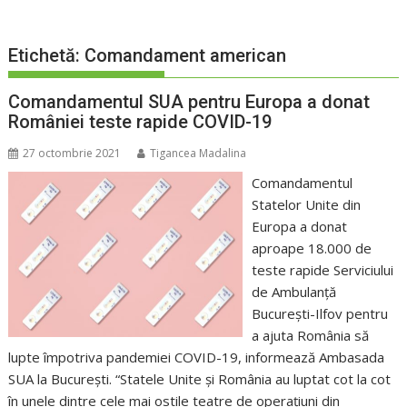
Etichetă:
Comandament american
Comandamentul SUA pentru Europa a donat
României teste rapide COVID-19
27 octombrie 2021
Tigancea Madalina
Comandamentul
Statelor Unite din
Europa a donat
aproape 18.000 de
teste rapide Serviciului
de Ambulanță
București-Ilfov pentru
a ajuta România să
lupte împotriva pandemiei COVID-19, informează Ambasada
SUA la București. “Statele Unite și România au luptat cot la cot
în unele dintre cele mai ostile teatre de operațiuni din