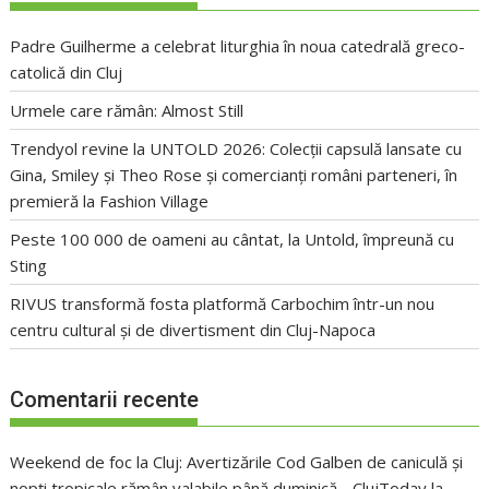
Padre Guilherme a celebrat liturghia în noua catedrală greco-
catolică din Cluj
Urmele care rămân: Almost Still
Trendyol revine la UNTOLD 2026: Colecții capsulă lansate cu
Gina, Smiley și Theo Rose și comercianți români parteneri, în
premieră la Fashion Village
Peste 100 000 de oameni au cântat, la Untold, împreună cu
Sting
RIVUS transformă fosta platformă Carbochim într-un nou
centru cultural și de divertisment din Cluj-Napoca
Comentarii recente
Weekend de foc la Cluj: Avertizările Cod Galben de caniculă și
nopți tropicale rămân valabile până duminică - ClujToday
la