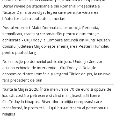
Berea revine pe stadioanele din România: Președintele
Nicușor Dan a promulgat legea care permite vânzarea
băuturilor slab alcoolizate la meciuri
Postul Adormirii Maicii Domnului la ortodocși: Perioada,
semnificații, tradiții și recomandări pentru o alimentație
echilibrată - ClujToday
la
Comoară ascunsă din Munții Apuseni:
Consiliul Județean Cluj dorește amenajarea Peșterii Humpleu
pentru publicul larg
Dezinsecție pe domeniul public din Jucu: Unde și când vor
acționa echipele de intervenție - ClujToday
la
Relațiile
economice dintre România și Regatul Țărilor de Jos, la un nivel
fără precedent de bun
Nunta la Cluj în 2026: Între meniuri de 70 de euro și opțiuni de
lux, cât costă o petrecere și când mai găsești săli libere -
ClujToday
la
Noaptea Bisericilor: tradiția europeană care
transformă, în premieră, Clujul într-un traseu al patrimoniului
religios