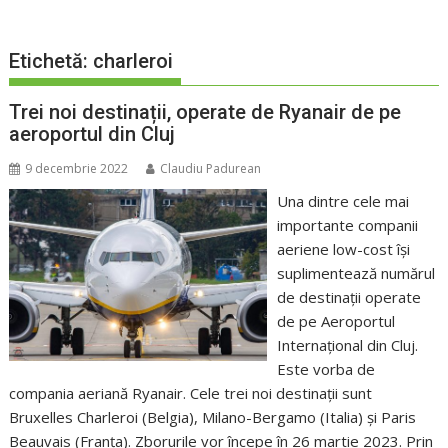
Etichetă:
charleroi
Trei noi destinații, operate de Ryanair de pe
aeroportul din Cluj
9 decembrie 2022
Claudiu Padurean
Una dintre cele mai
importante companii
aeriene low-cost își
suplimentează numărul
de destinații operate
de pe Aeroportul
Internațional din Cluj.
Este vorba de
compania aeriană Ryanair. Cele trei noi destinații sunt
Bruxelles Charleroi (Belgia), Milano-Bergamo (Italia) şi Paris
Beauvais (Franţa). Zborurile vor începe în 26 martie 2023. Prin