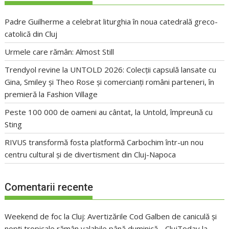
Padre Guilherme a celebrat liturghia în noua catedrală greco-
catolică din Cluj
Urmele care rămân: Almost Still
Trendyol revine la UNTOLD 2026: Colecții capsulă lansate cu
Gina, Smiley și Theo Rose și comercianți români parteneri, în
premieră la Fashion Village
Peste 100 000 de oameni au cântat, la Untold, împreună cu
Sting
RIVUS transformă fosta platformă Carbochim într-un nou
centru cultural și de divertisment din Cluj-Napoca
Comentarii recente
Weekend de foc la Cluj: Avertizările Cod Galben de caniculă și
nopți tropicale rămân valabile până duminică - ClujToday
la