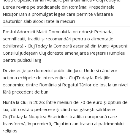
Berea revine pe stadioanele din România: Președintele
Nicușor Dan a promulgat legea care permite vânzarea
băuturilor slab alcoolizate la meciuri
Postul Adormirii Maicii Domnului la ortodocși: Perioada,
semnificații, tradiții și recomandări pentru o alimentație
echilibrată - ClujToday
la
Comoară ascunsă din Munții Apuseni:
Consiliul Județean Cluj dorește amenajarea Peșterii Humpleu
pentru publicul larg
Dezinsecție pe domeniul public din Jucu: Unde și când vor
acționa echipele de intervenție - ClujToday
la
Relațiile
economice dintre România și Regatul Țărilor de Jos, la un nivel
fără precedent de bun
Nunta la Cluj în 2026: Între meniuri de 70 de euro și opțiuni de
lux, cât costă o petrecere și când mai găsești săli libere -
ClujToday
la
Noaptea Bisericilor: tradiția europeană care
transformă, în premieră, Clujul într-un traseu al patrimoniului
religios