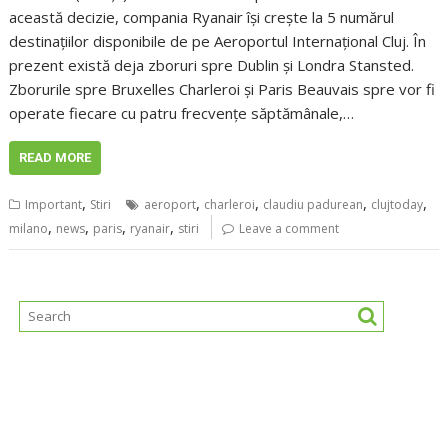
această decizie, compania Ryanair îşi creşte la 5 numărul
destinaţiilor disponibile de pe Aeroportul Internaţional Cluj. În
prezent există deja zboruri spre Dublin şi Londra Stansted.
Zborurile spre Bruxelles Charleroi şi Paris Beauvais spre vor fi
operate fiecare cu patru frecvenţe săptămânale,…
READ MORE
,
,
,
,
,
Important
Stiri
aeroport
charleroi
claudiu padurean
clujtoday
,
,
,
,
milano
news
paris
ryanair
stiri
Leave a comment