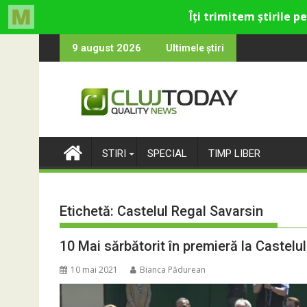
Skip
catolică din Cluj
e care rămân: Almost Still
Trendyol revi
9 august 2026
Ultimele știri
to
content
STIRI
SPECIAL
TIMP LIBER
Etichetă:
Castelul Regal Savarsin
10 Mai sărbătorit în premieră la Castelu
10 mai 2021
Bianca Pădurean