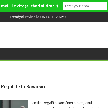
ne la UNTOLD 2026: Colecții capsulă lansate cu Gina, Smiley și T
Peste 100 000 de oame
l Regal de la Săvârșin
Familia Regală a României a ales, anul