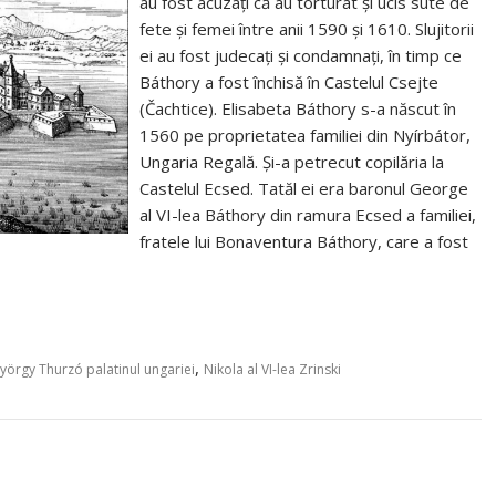
au fost acuzați că au torturat și ucis sute de
fete și femei între anii 1590 și 1610. Slujitorii
ei au fost judecați și condamnați, în timp ce
Báthory a fost închisă în Castelul Csejte
(Čachtice). Elisabeta Báthory s-a născut în
1560 pe proprietatea familiei din Nyírbátor,
Ungaria Regală. Și-a petrecut copilăria la
Castelul Ecsed. Tatăl ei era baronul George
al VI-lea Báthory din ramura Ecsed a familiei,
fratele lui Bonaventura Báthory, care a fost
,
yörgy Thurzó palatinul ungariei
Nikola al VI-lea Zrinski