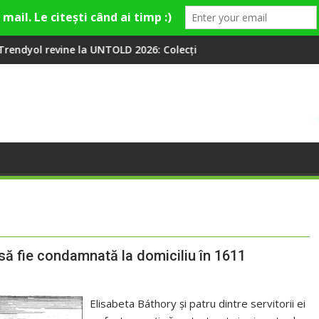
UNTOLD 2026: Colecții capsulă lansate cu Gina, Smiley și Theo Ro
Peste 100 000 de oameni au
să fie condamnată la domiciliu în 1611
Elisabeta Báthory și patru dintre servitorii ei