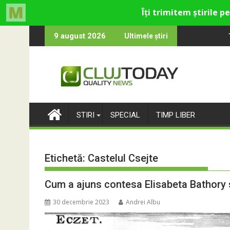
Skip
ică din Cluj
e rămân: Almost Still
Trendyol revine la 
9 august 2026
Ultimele știri
to
content
STIRI
SPECIAL
TIMP LIBER
Etichetă:
Castelul Csejte
Cum a ajuns contesa Elisabeta Bathory 
30 decembrie 2023
Andrei Albu